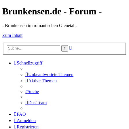
Brunkensen.de - Forum -
- Brunkensen im romantischen Glenetal -
Zum Inhalt
Erweiterte
Suche
Suche
Schnellzugriff
Unbeantwortete Themen
Aktive Themen
Suche
Das Team
FAQ
Anmelden
Registrieren