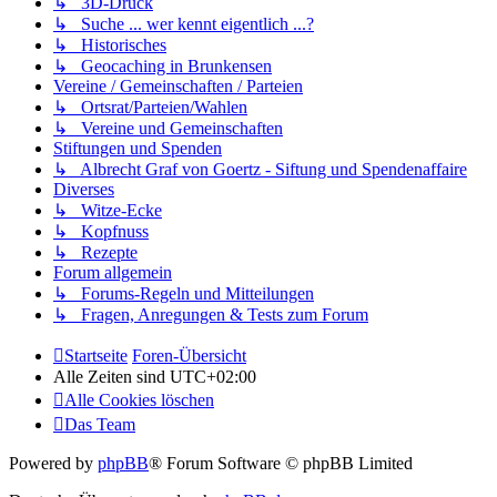
↳ 3D-Druck
↳ Suche ... wer kennt eigentlich ...?
↳ Historisches
↳ Geocaching in Brunkensen
Vereine / Gemeinschaften / Parteien
↳ Ortsrat/Parteien/Wahlen
↳ Vereine und Gemeinschaften
Stiftungen und Spenden
↳ Albrecht Graf von Goertz - Siftung und Spendenaffaire
Diverses
↳ Witze-Ecke
↳ Kopfnuss
↳ Rezepte
Forum allgemein
↳ Forums-Regeln und Mitteilungen
↳ Fragen, Anregungen & Tests zum Forum
Startseite
Foren-Übersicht
Alle Zeiten sind
UTC+02:00
Alle Cookies löschen
Das Team
Powered by
phpBB
® Forum Software © phpBB Limited