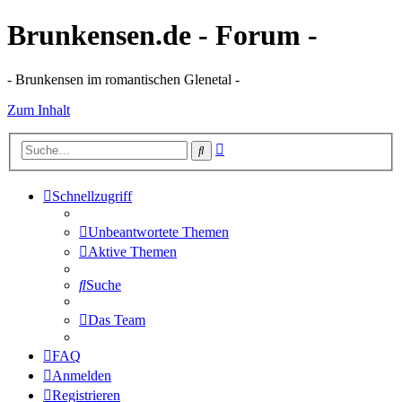
Brunkensen.de - Forum -
- Brunkensen im romantischen Glenetal -
Zum Inhalt
Erweiterte
Suche
Suche
Schnellzugriff
Unbeantwortete Themen
Aktive Themen
Suche
Das Team
FAQ
Anmelden
Registrieren