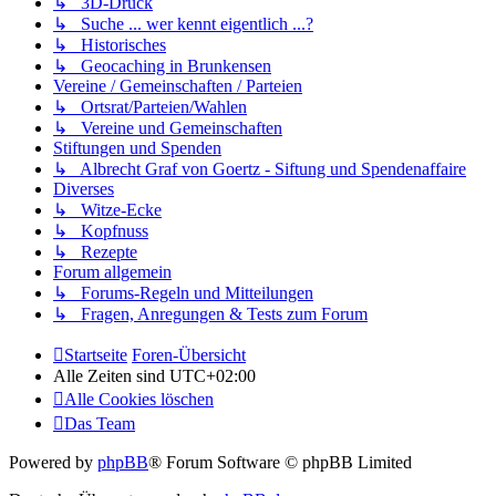
↳ 3D-Druck
↳ Suche ... wer kennt eigentlich ...?
↳ Historisches
↳ Geocaching in Brunkensen
Vereine / Gemeinschaften / Parteien
↳ Ortsrat/Parteien/Wahlen
↳ Vereine und Gemeinschaften
Stiftungen und Spenden
↳ Albrecht Graf von Goertz - Siftung und Spendenaffaire
Diverses
↳ Witze-Ecke
↳ Kopfnuss
↳ Rezepte
Forum allgemein
↳ Forums-Regeln und Mitteilungen
↳ Fragen, Anregungen & Tests zum Forum
Startseite
Foren-Übersicht
Alle Zeiten sind
UTC+02:00
Alle Cookies löschen
Das Team
Powered by
phpBB
® Forum Software © phpBB Limited