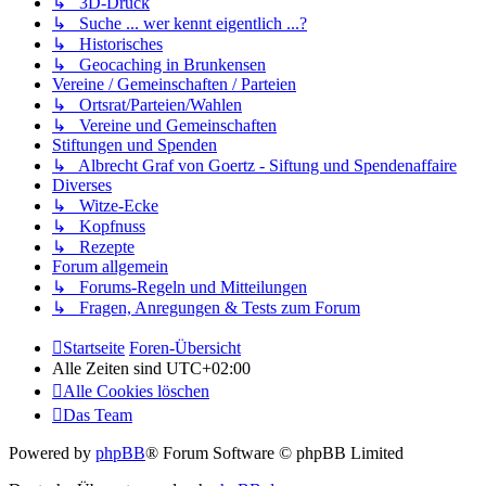
↳ 3D-Druck
↳ Suche ... wer kennt eigentlich ...?
↳ Historisches
↳ Geocaching in Brunkensen
Vereine / Gemeinschaften / Parteien
↳ Ortsrat/Parteien/Wahlen
↳ Vereine und Gemeinschaften
Stiftungen und Spenden
↳ Albrecht Graf von Goertz - Siftung und Spendenaffaire
Diverses
↳ Witze-Ecke
↳ Kopfnuss
↳ Rezepte
Forum allgemein
↳ Forums-Regeln und Mitteilungen
↳ Fragen, Anregungen & Tests zum Forum
Startseite
Foren-Übersicht
Alle Zeiten sind
UTC+02:00
Alle Cookies löschen
Das Team
Powered by
phpBB
® Forum Software © phpBB Limited