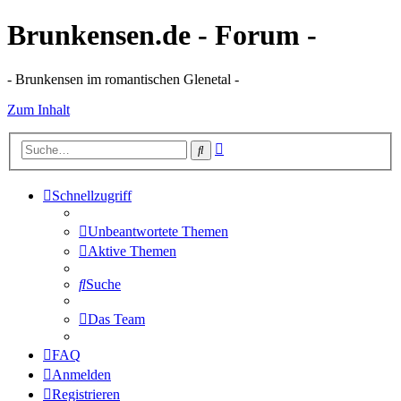
Brunkensen.de - Forum -
- Brunkensen im romantischen Glenetal -
Zum Inhalt
Erweiterte
Suche
Suche
Schnellzugriff
Unbeantwortete Themen
Aktive Themen
Suche
Das Team
FAQ
Anmelden
Registrieren