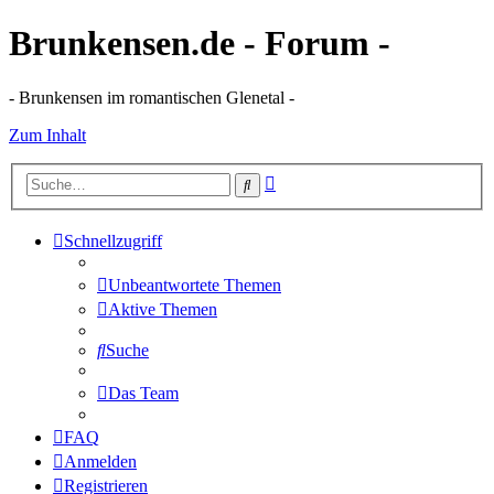
Brunkensen.de - Forum -
- Brunkensen im romantischen Glenetal -
Zum Inhalt
Erweiterte
Suche
Suche
Schnellzugriff
Unbeantwortete Themen
Aktive Themen
Suche
Das Team
FAQ
Anmelden
Registrieren