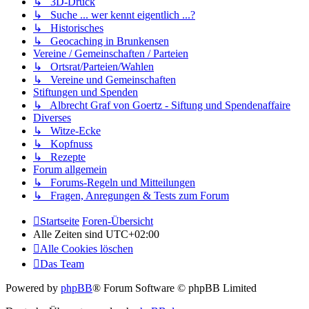
↳ 3D-Druck
↳ Suche ... wer kennt eigentlich ...?
↳ Historisches
↳ Geocaching in Brunkensen
Vereine / Gemeinschaften / Parteien
↳ Ortsrat/Parteien/Wahlen
↳ Vereine und Gemeinschaften
Stiftungen und Spenden
↳ Albrecht Graf von Goertz - Siftung und Spendenaffaire
Diverses
↳ Witze-Ecke
↳ Kopfnuss
↳ Rezepte
Forum allgemein
↳ Forums-Regeln und Mitteilungen
↳ Fragen, Anregungen & Tests zum Forum
Startseite
Foren-Übersicht
Alle Zeiten sind
UTC+02:00
Alle Cookies löschen
Das Team
Powered by
phpBB
® Forum Software © phpBB Limited