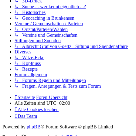
↳ 3D-Druck
↳ Suche ... wer kennt eigentlich ...?
↳ Historisches
↳ Geocaching in Brunkensen
Vereine / Gemeinschaften / Parteien
↳ Ortsrat/Parteien/Wahlen
↳ Vereine und Gemeinschaften
Stiftungen und Spenden
↳ Albrecht Graf von Goertz - Siftung und Spendenaffaire
Diverses
↳ Witze-Ecke
↳ Kopfnuss
↳ Rezepte
Forum allgemein
↳ Forums-Regeln und Mitteilungen
↳ Fragen, Anregungen & Tests zum Forum
Startseite
Foren-Übersicht
Alle Zeiten sind
UTC+02:00
Alle Cookies löschen
Das Team
Powered by
phpBB
® Forum Software © phpBB Limited