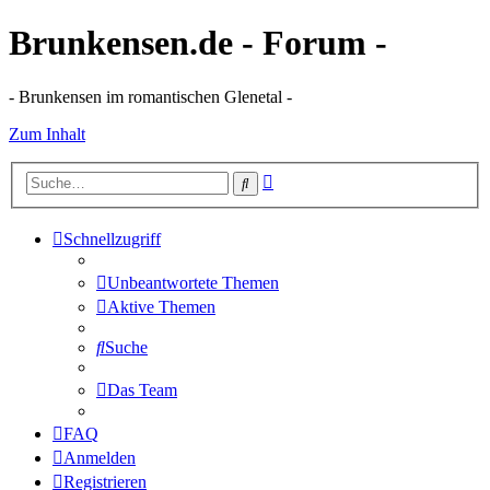
Brunkensen.de - Forum -
- Brunkensen im romantischen Glenetal -
Zum Inhalt
Erweiterte
Suche
Suche
Schnellzugriff
Unbeantwortete Themen
Aktive Themen
Suche
Das Team
FAQ
Anmelden
Registrieren