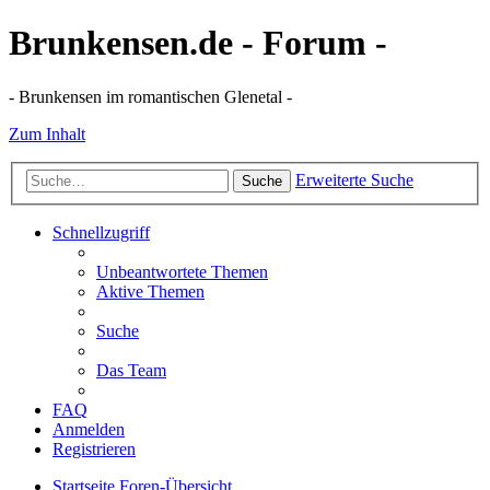
Brunkensen.de - Forum -
- Brunkensen im romantischen Glenetal -
Zum Inhalt
Erweiterte Suche
Suche
Schnellzugriff
Unbeantwortete Themen
Aktive Themen
Suche
Das Team
FAQ
Anmelden
Registrieren
Startseite
Foren-Übersicht