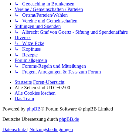
↳ Geocaching in Brunkensen
Vereine / Gemeinschaften / Parteien
↳ Ortsrat/Parteien/Wahlen
↳ Vereine und Gemeinschaften
Stiftungen und Spenden
↳ Albrecht Graf von Goertz - Siftung und Spendenaffaire
Diverses
↳ Witze-Ecke
↳ Kopfnuss
↳ Rezepte
Forum allgemein
↳ Forums-Regeln und Mitteilungen
↳ Fragen, Anregungen & Tests zum Forum
Startseite
Foren-Übersicht
Alle Zeiten sind
UTC+02:00
Alle Cookies löschen
Das Team
Powered by
phpBB
® Forum Software © phpBB Limited
Deutsche Übersetzung durch
phpBB.de
Datenschutz
|
Nutzungsbedingungen