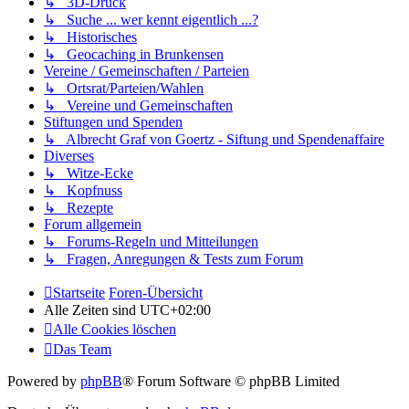
↳ 3D-Druck
↳ Suche ... wer kennt eigentlich ...?
↳ Historisches
↳ Geocaching in Brunkensen
Vereine / Gemeinschaften / Parteien
↳ Ortsrat/Parteien/Wahlen
↳ Vereine und Gemeinschaften
Stiftungen und Spenden
↳ Albrecht Graf von Goertz - Siftung und Spendenaffaire
Diverses
↳ Witze-Ecke
↳ Kopfnuss
↳ Rezepte
Forum allgemein
↳ Forums-Regeln und Mitteilungen
↳ Fragen, Anregungen & Tests zum Forum
Startseite
Foren-Übersicht
Alle Zeiten sind
UTC+02:00
Alle Cookies löschen
Das Team
Powered by
phpBB
® Forum Software © phpBB Limited