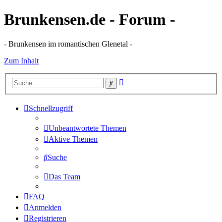
Brunkensen.de - Forum -
- Brunkensen im romantischen Glenetal -
Zum Inhalt
Erweiterte
Suche
Suche
Schnellzugriff
Unbeantwortete Themen
Aktive Themen
Suche
Das Team
FAQ
Anmelden
Registrieren