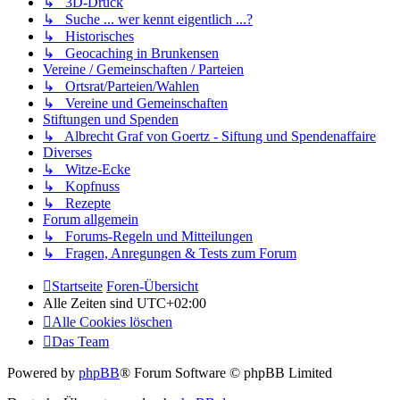
↳ 3D-Druck
↳ Suche ... wer kennt eigentlich ...?
↳ Historisches
↳ Geocaching in Brunkensen
Vereine / Gemeinschaften / Parteien
↳ Ortsrat/Parteien/Wahlen
↳ Vereine und Gemeinschaften
Stiftungen und Spenden
↳ Albrecht Graf von Goertz - Siftung und Spendenaffaire
Diverses
↳ Witze-Ecke
↳ Kopfnuss
↳ Rezepte
Forum allgemein
↳ Forums-Regeln und Mitteilungen
↳ Fragen, Anregungen & Tests zum Forum
Startseite
Foren-Übersicht
Alle Zeiten sind
UTC+02:00
Alle Cookies löschen
Das Team
Powered by
phpBB
® Forum Software © phpBB Limited