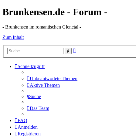
Brunkensen.de - Forum -
- Brunkensen im romantischen Glenetal -
Zum Inhalt
Erweiterte
Suche
Suche
Schnellzugriff
Unbeantwortete Themen
Aktive Themen
Suche
Das Team
FAQ
Anmelden
Registrieren