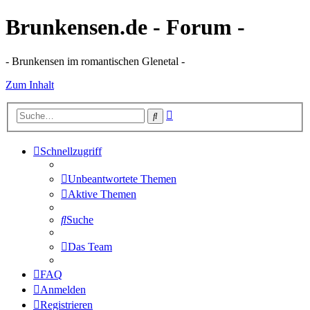
Brunkensen.de - Forum -
- Brunkensen im romantischen Glenetal -
Zum Inhalt
Erweiterte
Suche
Suche
Schnellzugriff
Unbeantwortete Themen
Aktive Themen
Suche
Das Team
FAQ
Anmelden
Registrieren