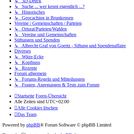
↳ 3D-Druck
↳ Suche ... wer kennt eigentlich ...?
↳ Historisches
↳ Geocaching in Brunkensen
Vereine / Gemeinschaften / Parteien
↳ Ortsrat/Parteien/Wahlen
↳ Vereine und Gemeinschaften
Stiftungen und Spenden
↳ Albrecht Graf von Goertz - Siftung und Spendenaffaire
Diverses
↳ Witze-Ecke
↳ Kopfnuss
↳ Rezepte
Forum allgemein
↳ Forums-Regeln und Mitteilungen
↳ Fragen, Anregungen & Tests zum Forum
Startseite
Foren-Übersicht
Alle Zeiten sind
UTC+02:00
Alle Cookies löschen
Das Team
Powered by
phpBB
® Forum Software © phpBB Limited