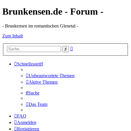
Brunkensen.de - Forum -
- Brunkensen im romantischen Glenetal -
Zum Inhalt
Erweiterte
Suche
Suche
Schnellzugriff
Unbeantwortete Themen
Aktive Themen
Suche
Das Team
FAQ
Anmelden
Registrieren