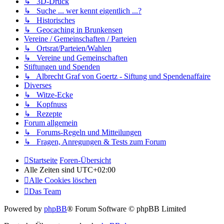
↳ 3D-Druck
↳ Suche ... wer kennt eigentlich ...?
↳ Historisches
↳ Geocaching in Brunkensen
Vereine / Gemeinschaften / Parteien
↳ Ortsrat/Parteien/Wahlen
↳ Vereine und Gemeinschaften
Stiftungen und Spenden
↳ Albrecht Graf von Goertz - Siftung und Spendenaffaire
Diverses
↳ Witze-Ecke
↳ Kopfnuss
↳ Rezepte
Forum allgemein
↳ Forums-Regeln und Mitteilungen
↳ Fragen, Anregungen & Tests zum Forum
Startseite
Foren-Übersicht
Alle Zeiten sind
UTC+02:00
Alle Cookies löschen
Das Team
Powered by
phpBB
® Forum Software © phpBB Limited