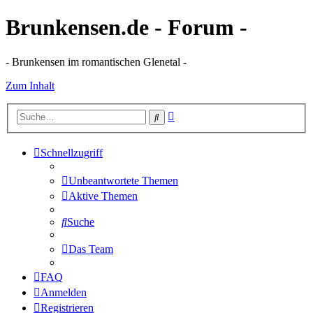
Brunkensen.de - Forum -
- Brunkensen im romantischen Glenetal -
Zum Inhalt
Erweiterte
Suche
Suche
Schnellzugriff
Unbeantwortete Themen
Aktive Themen
Suche
Das Team
FAQ
Anmelden
Registrieren