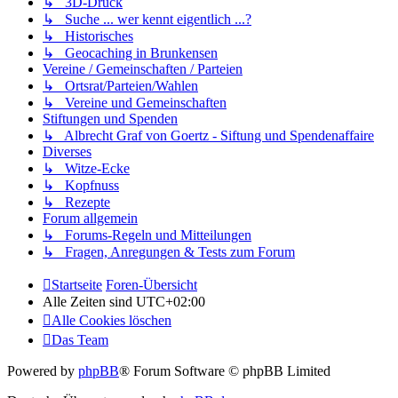
↳ 3D-Druck
↳ Suche ... wer kennt eigentlich ...?
↳ Historisches
↳ Geocaching in Brunkensen
Vereine / Gemeinschaften / Parteien
↳ Ortsrat/Parteien/Wahlen
↳ Vereine und Gemeinschaften
Stiftungen und Spenden
↳ Albrecht Graf von Goertz - Siftung und Spendenaffaire
Diverses
↳ Witze-Ecke
↳ Kopfnuss
↳ Rezepte
Forum allgemein
↳ Forums-Regeln und Mitteilungen
↳ Fragen, Anregungen & Tests zum Forum
Startseite
Foren-Übersicht
Alle Zeiten sind
UTC+02:00
Alle Cookies löschen
Das Team
Powered by
phpBB
® Forum Software © phpBB Limited