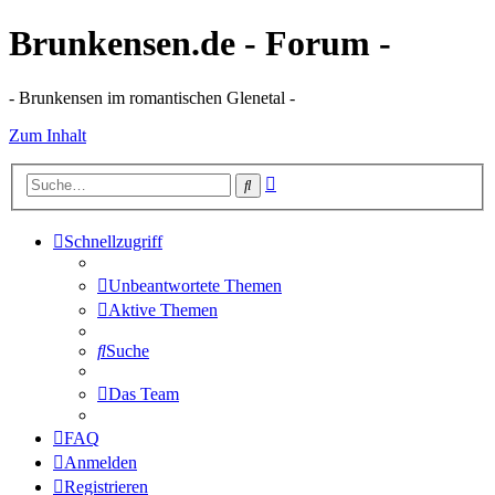
Brunkensen.de - Forum -
- Brunkensen im romantischen Glenetal -
Zum Inhalt
Erweiterte
Suche
Suche
Schnellzugriff
Unbeantwortete Themen
Aktive Themen
Suche
Das Team
FAQ
Anmelden
Registrieren