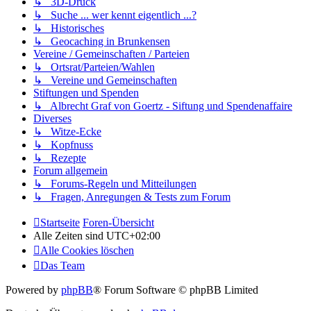
↳ 3D-Druck
↳ Suche ... wer kennt eigentlich ...?
↳ Historisches
↳ Geocaching in Brunkensen
Vereine / Gemeinschaften / Parteien
↳ Ortsrat/Parteien/Wahlen
↳ Vereine und Gemeinschaften
Stiftungen und Spenden
↳ Albrecht Graf von Goertz - Siftung und Spendenaffaire
Diverses
↳ Witze-Ecke
↳ Kopfnuss
↳ Rezepte
Forum allgemein
↳ Forums-Regeln und Mitteilungen
↳ Fragen, Anregungen & Tests zum Forum
Startseite
Foren-Übersicht
Alle Zeiten sind
UTC+02:00
Alle Cookies löschen
Das Team
Powered by
phpBB
® Forum Software © phpBB Limited