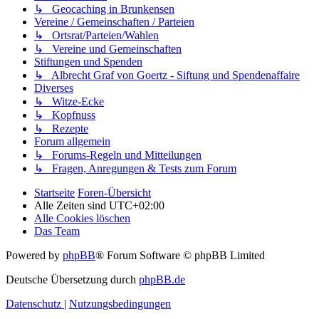
↳ Geocaching in Brunkensen
Vereine / Gemeinschaften / Parteien
↳ Ortsrat/Parteien/Wahlen
↳ Vereine und Gemeinschaften
Stiftungen und Spenden
↳ Albrecht Graf von Goertz - Siftung und Spendenaffaire
Diverses
↳ Witze-Ecke
↳ Kopfnuss
↳ Rezepte
Forum allgemein
↳ Forums-Regeln und Mitteilungen
↳ Fragen, Anregungen & Tests zum Forum
Startseite
Foren-Übersicht
Alle Zeiten sind
UTC+02:00
Alle Cookies löschen
Das Team
Powered by
phpBB
® Forum Software © phpBB Limited
Deutsche Übersetzung durch
phpBB.de
Datenschutz
|
Nutzungsbedingungen