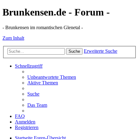
Brunkensen.de - Forum -
- Brunkensen im romantischen Glenetal -
Zum Inhalt
Erweiterte Suche
Suche
Schnellzugriff
Unbeantwortete Themen
Aktive Themen
Suche
Das Team
FAQ
Anmelden
Registrieren
Startseite
Foren-Übersicht