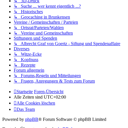
↳ 3D-Druck
↳ Suche ... wer kennt eigentlich ...?
↳ Historisches
↳ Geocaching in Brunkensen
Vereine / Gemeinschaften / Parteien
↳ Ortsrat/Parteien/Wahlen
↳ Vereine und Gemeinschaften
Stiftungen und Spenden
↳ Albrecht Graf von Goertz - Siftung und Spendenaffaire
Diverses
↳ Witze-Ecke
↳ Kopfnuss
↳ Rezepte
Forum allgemein
↳ Forums-Regeln und Mitteilungen
↳ Fragen, Anregungen & Tests zum Forum
Startseite
Foren-Übersicht
Alle Zeiten sind
UTC+02:00
Alle Cookies löschen
Das Team
Powered by
phpBB
® Forum Software © phpBB Limited