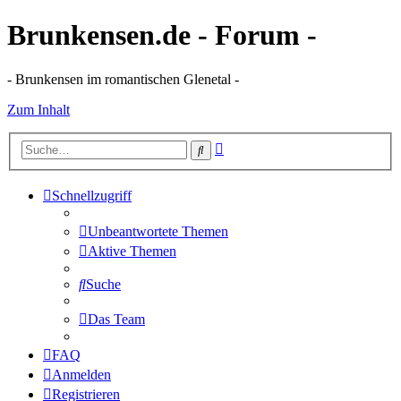
Brunkensen.de - Forum -
- Brunkensen im romantischen Glenetal -
Zum Inhalt
Erweiterte
Suche
Suche
Schnellzugriff
Unbeantwortete Themen
Aktive Themen
Suche
Das Team
FAQ
Anmelden
Registrieren