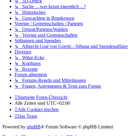
↳ 3D-Druck
↳ Suche ... wer kennt eigentlich ...?
↳ Historisches
↳ Geocaching in Brunkensen
Vereine / Gemeinschaften / Parteien
↳ Ortsrat/Parteien/Wahlen
↳ Vereine und Gemeinschaften
Stiftungen und Spenden
↳ Albrecht Graf von Goertz - Siftung und Spendenaffaire
Diverses
↳ Witze-Ecke
↳ Kopfnuss
↳ Rezepte
Forum allgemein
↳ Forums-Regeln und Mitteilungen
↳ Fragen, Anregungen & Tests zum Forum
Startseite
Foren-Übersicht
Alle Zeiten sind
UTC+02:00
Alle Cookies löschen
Das Team
Powered by
phpBB
® Forum Software © phpBB Limited