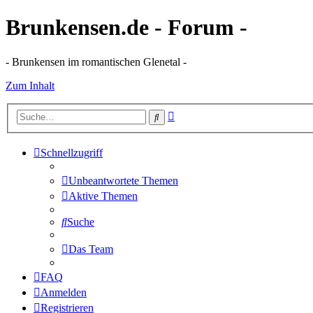
Brunkensen.de - Forum -
- Brunkensen im romantischen Glenetal -
Zum Inhalt
Erweiterte
Suche
Suche
Schnellzugriff
Unbeantwortete Themen
Aktive Themen
Suche
Das Team
FAQ
Anmelden
Registrieren