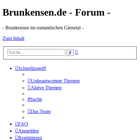
Brunkensen.de - Forum -
- Brunkensen im romantischen Glenetal -
Zum Inhalt
Erweiterte
Suche
Suche
Schnellzugriff
Unbeantwortete Themen
Aktive Themen
Suche
Das Team
FAQ
Anmelden
Registrieren