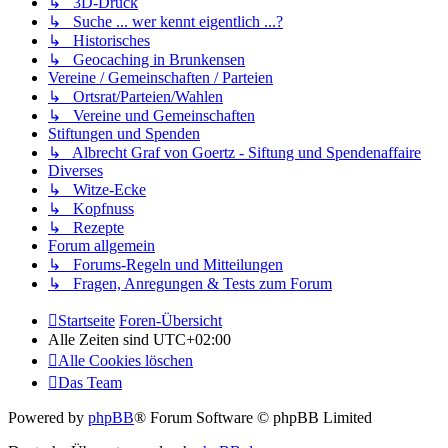
↳ 3D-Druck
↳ Suche ... wer kennt eigentlich ...?
↳ Historisches
↳ Geocaching in Brunkensen
Vereine / Gemeinschaften / Parteien
↳ Ortsrat/Parteien/Wahlen
↳ Vereine und Gemeinschaften
Stiftungen und Spenden
↳ Albrecht Graf von Goertz - Siftung und Spendenaffaire
Diverses
↳ Witze-Ecke
↳ Kopfnuss
↳ Rezepte
Forum allgemein
↳ Forums-Regeln und Mitteilungen
↳ Fragen, Anregungen & Tests zum Forum
Startseite
Foren-Übersicht
Alle Zeiten sind
UTC+02:00
Alle Cookies löschen
Das Team
Powered by
phpBB
® Forum Software © phpBB Limited