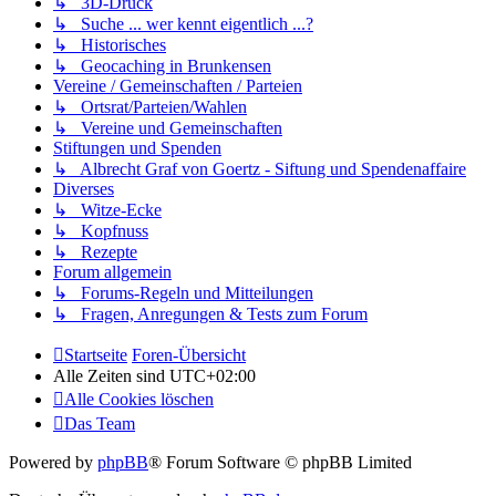
↳ 3D-Druck
↳ Suche ... wer kennt eigentlich ...?
↳ Historisches
↳ Geocaching in Brunkensen
Vereine / Gemeinschaften / Parteien
↳ Ortsrat/Parteien/Wahlen
↳ Vereine und Gemeinschaften
Stiftungen und Spenden
↳ Albrecht Graf von Goertz - Siftung und Spendenaffaire
Diverses
↳ Witze-Ecke
↳ Kopfnuss
↳ Rezepte
Forum allgemein
↳ Forums-Regeln und Mitteilungen
↳ Fragen, Anregungen & Tests zum Forum
Startseite
Foren-Übersicht
Alle Zeiten sind
UTC+02:00
Alle Cookies löschen
Das Team
Powered by
phpBB
® Forum Software © phpBB Limited