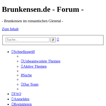
Brunkensen.de - Forum -
- Brunkensen im romantischen Glenetal -
Zum Inhalt
Erweiterte
Suche
Suche
Schnellzugriff
Unbeantwortete Themen
Aktive Themen
Suche
Das Team
FAQ
Anmelden
Registrieren