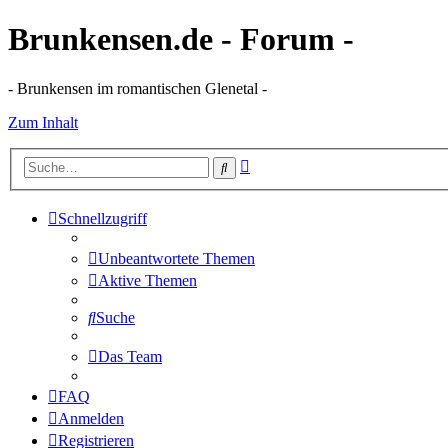
Brunkensen.de - Forum -
- Brunkensen im romantischen Glenetal -
Zum Inhalt
Erweiterte
Suche
Suche
Schnellzugriff
Unbeantwortete Themen
Aktive Themen
Suche
Das Team
FAQ
Anmelden
Registrieren