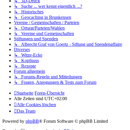
↳ 3D-Druck
↳ Suche ... wer kennt eigentlich ...?
↳ Historisches
↳ Geocaching in Brunkensen
Vereine / Gemeinschaften / Parteien
↳ Ortsrat/Parteien/Wahlen
↳ Vereine und Gemeinschaften
Stiftungen und Spenden
↳ Albrecht Graf von Goertz - Siftung und Spendenaffaire
Diverses
↳ Witze-Ecke
↳ Kopfnuss
↳ Rezepte
Forum allgemein
↳ Forums-Regeln und Mitteilungen
↳ Fragen, Anregungen & Tests zum Forum
Startseite
Foren-Übersicht
Alle Zeiten sind
UTC+02:00
Alle Cookies löschen
Das Team
Powered by
phpBB
® Forum Software © phpBB Limited