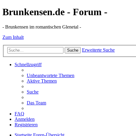
Brunkensen.de - Forum -
- Brunkensen im romantischen Glenetal -
Zum Inhalt
Erweiterte Suche
Suche
Schnellzugriff
Unbeantwortete Themen
Aktive Themen
Suche
Das Team
FAQ
Anmelden
Registrieren
Startseite
Foren-Übersicht