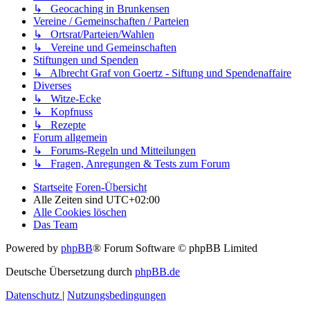
↳ Geocaching in Brunkensen
Vereine / Gemeinschaften / Parteien
↳ Ortsrat/Parteien/Wahlen
↳ Vereine und Gemeinschaften
Stiftungen und Spenden
↳ Albrecht Graf von Goertz - Siftung und Spendenaffaire
Diverses
↳ Witze-Ecke
↳ Kopfnuss
↳ Rezepte
Forum allgemein
↳ Forums-Regeln und Mitteilungen
↳ Fragen, Anregungen & Tests zum Forum
Startseite
Foren-Übersicht
Alle Zeiten sind
UTC+02:00
Alle Cookies löschen
Das Team
Powered by
phpBB
® Forum Software © phpBB Limited
Deutsche Übersetzung durch
phpBB.de
Datenschutz
|
Nutzungsbedingungen