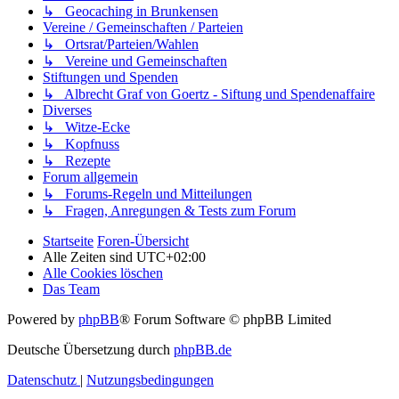
↳ Geocaching in Brunkensen
Vereine / Gemeinschaften / Parteien
↳ Ortsrat/Parteien/Wahlen
↳ Vereine und Gemeinschaften
Stiftungen und Spenden
↳ Albrecht Graf von Goertz - Siftung und Spendenaffaire
Diverses
↳ Witze-Ecke
↳ Kopfnuss
↳ Rezepte
Forum allgemein
↳ Forums-Regeln und Mitteilungen
↳ Fragen, Anregungen & Tests zum Forum
Startseite
Foren-Übersicht
Alle Zeiten sind
UTC+02:00
Alle Cookies löschen
Das Team
Powered by
phpBB
® Forum Software © phpBB Limited
Deutsche Übersetzung durch
phpBB.de
Datenschutz
|
Nutzungsbedingungen