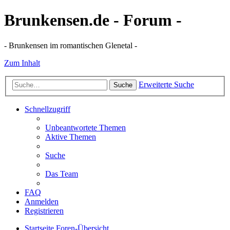
Brunkensen.de - Forum -
- Brunkensen im romantischen Glenetal -
Zum Inhalt
Erweiterte Suche
Suche
Schnellzugriff
Unbeantwortete Themen
Aktive Themen
Suche
Das Team
FAQ
Anmelden
Registrieren
Startseite
Foren-Übersicht