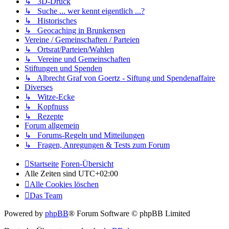
↳ 3D-Druck
↳ Suche ... wer kennt eigentlich ...?
↳ Historisches
↳ Geocaching in Brunkensen
Vereine / Gemeinschaften / Parteien
↳ Ortsrat/Parteien/Wahlen
↳ Vereine und Gemeinschaften
Stiftungen und Spenden
↳ Albrecht Graf von Goertz - Siftung und Spendenaffaire
Diverses
↳ Witze-Ecke
↳ Kopfnuss
↳ Rezepte
Forum allgemein
↳ Forums-Regeln und Mitteilungen
↳ Fragen, Anregungen & Tests zum Forum
Startseite
Foren-Übersicht
Alle Zeiten sind
UTC+02:00
Alle Cookies löschen
Das Team
Powered by
phpBB
® Forum Software © phpBB Limited