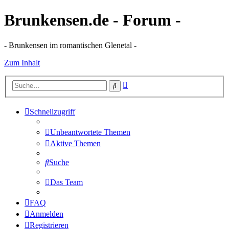
Brunkensen.de - Forum -
- Brunkensen im romantischen Glenetal -
Zum Inhalt
Erweiterte
Suche
Suche
Schnellzugriff
Unbeantwortete Themen
Aktive Themen
Suche
Das Team
FAQ
Anmelden
Registrieren