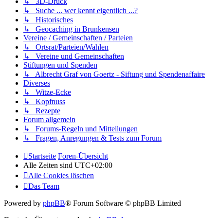
↳ 3D-Druck
↳ Suche ... wer kennt eigentlich ...?
↳ Historisches
↳ Geocaching in Brunkensen
Vereine / Gemeinschaften / Parteien
↳ Ortsrat/Parteien/Wahlen
↳ Vereine und Gemeinschaften
Stiftungen und Spenden
↳ Albrecht Graf von Goertz - Siftung und Spendenaffaire
Diverses
↳ Witze-Ecke
↳ Kopfnuss
↳ Rezepte
Forum allgemein
↳ Forums-Regeln und Mitteilungen
↳ Fragen, Anregungen & Tests zum Forum
Startseite
Foren-Übersicht
Alle Zeiten sind
UTC+02:00
Alle Cookies löschen
Das Team
Powered by
phpBB
® Forum Software © phpBB Limited