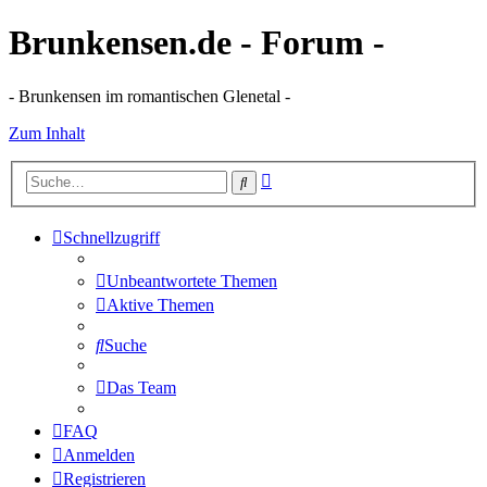
Brunkensen.de - Forum -
- Brunkensen im romantischen Glenetal -
Zum Inhalt
Erweiterte
Suche
Suche
Schnellzugriff
Unbeantwortete Themen
Aktive Themen
Suche
Das Team
FAQ
Anmelden
Registrieren