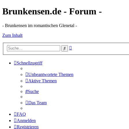
Brunkensen.de - Forum -
- Brunkensen im romantischen Glenetal -
Zum Inhalt
Erweiterte
Suche
Suche
Schnellzugriff
Unbeantwortete Themen
Aktive Themen
Suche
Das Team
FAQ
Anmelden
Registrieren