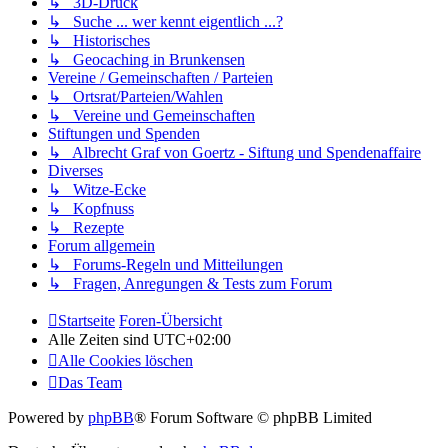
↳ 3D-Druck
↳ Suche ... wer kennt eigentlich ...?
↳ Historisches
↳ Geocaching in Brunkensen
Vereine / Gemeinschaften / Parteien
↳ Ortsrat/Parteien/Wahlen
↳ Vereine und Gemeinschaften
Stiftungen und Spenden
↳ Albrecht Graf von Goertz - Siftung und Spendenaffaire
Diverses
↳ Witze-Ecke
↳ Kopfnuss
↳ Rezepte
Forum allgemein
↳ Forums-Regeln und Mitteilungen
↳ Fragen, Anregungen & Tests zum Forum
Startseite
Foren-Übersicht
Alle Zeiten sind
UTC+02:00
Alle Cookies löschen
Das Team
Powered by
phpBB
® Forum Software © phpBB Limited