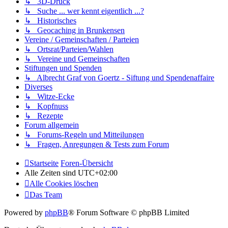
↳ 3D-Druck
↳ Suche ... wer kennt eigentlich ...?
↳ Historisches
↳ Geocaching in Brunkensen
Vereine / Gemeinschaften / Parteien
↳ Ortsrat/Parteien/Wahlen
↳ Vereine und Gemeinschaften
Stiftungen und Spenden
↳ Albrecht Graf von Goertz - Siftung und Spendenaffaire
Diverses
↳ Witze-Ecke
↳ Kopfnuss
↳ Rezepte
Forum allgemein
↳ Forums-Regeln und Mitteilungen
↳ Fragen, Anregungen & Tests zum Forum
Startseite
Foren-Übersicht
Alle Zeiten sind
UTC+02:00
Alle Cookies löschen
Das Team
Powered by
phpBB
® Forum Software © phpBB Limited