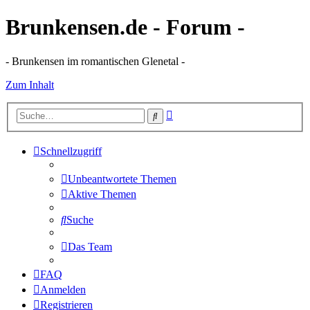
Brunkensen.de - Forum -
- Brunkensen im romantischen Glenetal -
Zum Inhalt
Erweiterte
Suche
Suche
Schnellzugriff
Unbeantwortete Themen
Aktive Themen
Suche
Das Team
FAQ
Anmelden
Registrieren