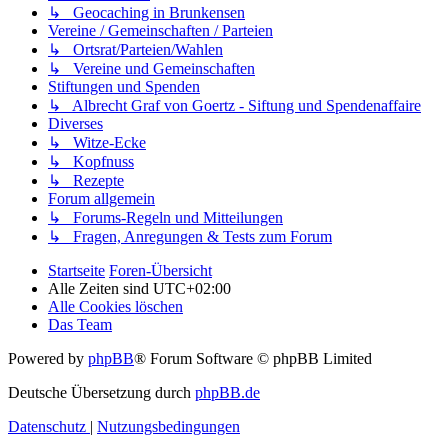
↳ Geocaching in Brunkensen
Vereine / Gemeinschaften / Parteien
↳ Ortsrat/Parteien/Wahlen
↳ Vereine und Gemeinschaften
Stiftungen und Spenden
↳ Albrecht Graf von Goertz - Siftung und Spendenaffaire
Diverses
↳ Witze-Ecke
↳ Kopfnuss
↳ Rezepte
Forum allgemein
↳ Forums-Regeln und Mitteilungen
↳ Fragen, Anregungen & Tests zum Forum
Startseite
Foren-Übersicht
Alle Zeiten sind
UTC+02:00
Alle Cookies löschen
Das Team
Powered by
phpBB
® Forum Software © phpBB Limited
Deutsche Übersetzung durch
phpBB.de
Datenschutz
|
Nutzungsbedingungen