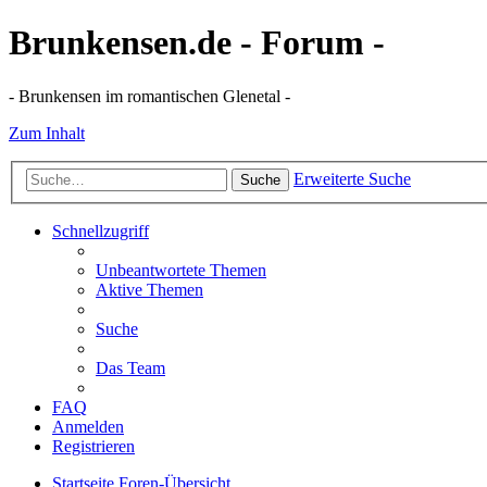
Brunkensen.de - Forum -
- Brunkensen im romantischen Glenetal -
Zum Inhalt
Erweiterte Suche
Suche
Schnellzugriff
Unbeantwortete Themen
Aktive Themen
Suche
Das Team
FAQ
Anmelden
Registrieren
Startseite
Foren-Übersicht