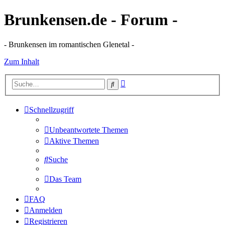
Brunkensen.de - Forum -
- Brunkensen im romantischen Glenetal -
Zum Inhalt
Erweiterte
Suche
Suche
Schnellzugriff
Unbeantwortete Themen
Aktive Themen
Suche
Das Team
FAQ
Anmelden
Registrieren