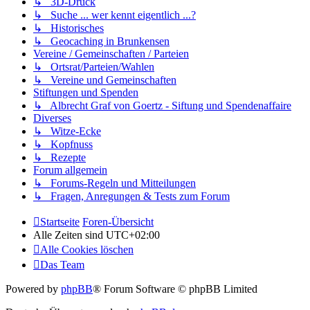
↳ 3D-Druck
↳ Suche ... wer kennt eigentlich ...?
↳ Historisches
↳ Geocaching in Brunkensen
Vereine / Gemeinschaften / Parteien
↳ Ortsrat/Parteien/Wahlen
↳ Vereine und Gemeinschaften
Stiftungen und Spenden
↳ Albrecht Graf von Goertz - Siftung und Spendenaffaire
Diverses
↳ Witze-Ecke
↳ Kopfnuss
↳ Rezepte
Forum allgemein
↳ Forums-Regeln und Mitteilungen
↳ Fragen, Anregungen & Tests zum Forum
Startseite
Foren-Übersicht
Alle Zeiten sind
UTC+02:00
Alle Cookies löschen
Das Team
Powered by
phpBB
® Forum Software © phpBB Limited