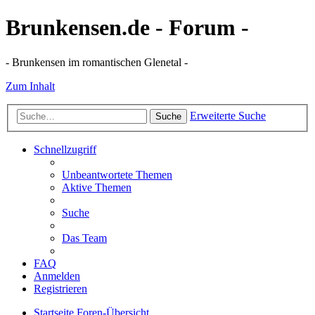
Brunkensen.de - Forum -
- Brunkensen im romantischen Glenetal -
Zum Inhalt
Erweiterte Suche
Suche
Schnellzugriff
Unbeantwortete Themen
Aktive Themen
Suche
Das Team
FAQ
Anmelden
Registrieren
Startseite
Foren-Übersicht