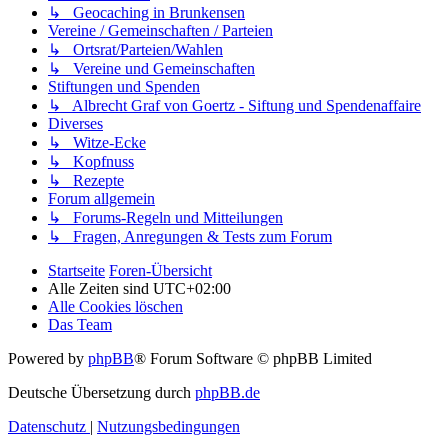
↳ Geocaching in Brunkensen
Vereine / Gemeinschaften / Parteien
↳ Ortsrat/Parteien/Wahlen
↳ Vereine und Gemeinschaften
Stiftungen und Spenden
↳ Albrecht Graf von Goertz - Siftung und Spendenaffaire
Diverses
↳ Witze-Ecke
↳ Kopfnuss
↳ Rezepte
Forum allgemein
↳ Forums-Regeln und Mitteilungen
↳ Fragen, Anregungen & Tests zum Forum
Startseite
Foren-Übersicht
Alle Zeiten sind
UTC+02:00
Alle Cookies löschen
Das Team
Powered by
phpBB
® Forum Software © phpBB Limited
Deutsche Übersetzung durch
phpBB.de
Datenschutz
|
Nutzungsbedingungen