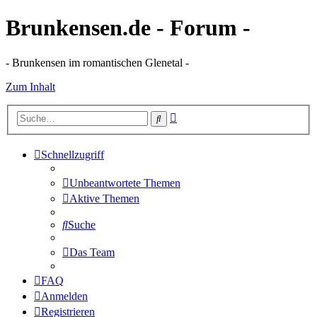
Brunkensen.de - Forum -
- Brunkensen im romantischen Glenetal -
Zum Inhalt
Erweiterte
Suche
Suche
Schnellzugriff
Unbeantwortete Themen
Aktive Themen
Suche
Das Team
FAQ
Anmelden
Registrieren