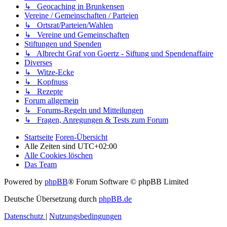
↳ Geocaching in Brunkensen
Vereine / Gemeinschaften / Parteien
↳ Ortsrat/Parteien/Wahlen
↳ Vereine und Gemeinschaften
Stiftungen und Spenden
↳ Albrecht Graf von Goertz - Siftung und Spendenaffaire
Diverses
↳ Witze-Ecke
↳ Kopfnuss
↳ Rezepte
Forum allgemein
↳ Forums-Regeln und Mitteilungen
↳ Fragen, Anregungen & Tests zum Forum
Startseite
Foren-Übersicht
Alle Zeiten sind
UTC+02:00
Alle Cookies löschen
Das Team
Powered by
phpBB
® Forum Software © phpBB Limited
Deutsche Übersetzung durch
phpBB.de
Datenschutz
|
Nutzungsbedingungen