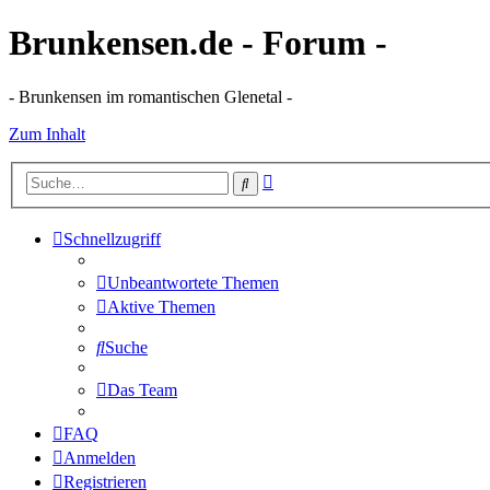
Brunkensen.de - Forum -
- Brunkensen im romantischen Glenetal -
Zum Inhalt
Erweiterte
Suche
Suche
Schnellzugriff
Unbeantwortete Themen
Aktive Themen
Suche
Das Team
FAQ
Anmelden
Registrieren