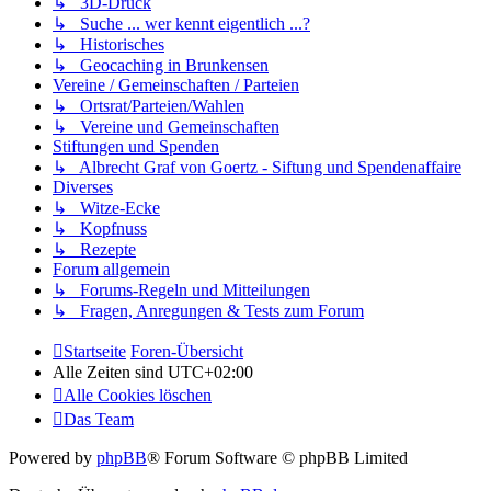
↳ 3D-Druck
↳ Suche ... wer kennt eigentlich ...?
↳ Historisches
↳ Geocaching in Brunkensen
Vereine / Gemeinschaften / Parteien
↳ Ortsrat/Parteien/Wahlen
↳ Vereine und Gemeinschaften
Stiftungen und Spenden
↳ Albrecht Graf von Goertz - Siftung und Spendenaffaire
Diverses
↳ Witze-Ecke
↳ Kopfnuss
↳ Rezepte
Forum allgemein
↳ Forums-Regeln und Mitteilungen
↳ Fragen, Anregungen & Tests zum Forum
Startseite
Foren-Übersicht
Alle Zeiten sind
UTC+02:00
Alle Cookies löschen
Das Team
Powered by
phpBB
® Forum Software © phpBB Limited