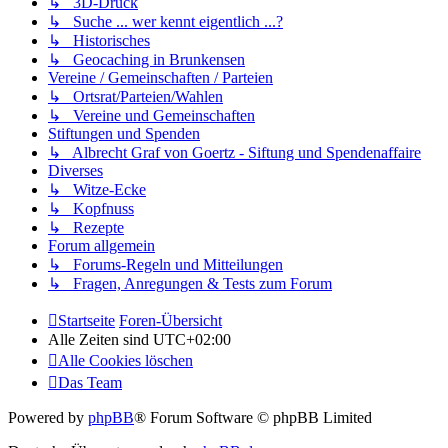
↳ 3D-Druck
↳ Suche ... wer kennt eigentlich ...?
↳ Historisches
↳ Geocaching in Brunkensen
Vereine / Gemeinschaften / Parteien
↳ Ortsrat/Parteien/Wahlen
↳ Vereine und Gemeinschaften
Stiftungen und Spenden
↳ Albrecht Graf von Goertz - Siftung und Spendenaffaire
Diverses
↳ Witze-Ecke
↳ Kopfnuss
↳ Rezepte
Forum allgemein
↳ Forums-Regeln und Mitteilungen
↳ Fragen, Anregungen & Tests zum Forum
Startseite
Foren-Übersicht
Alle Zeiten sind
UTC+02:00
Alle Cookies löschen
Das Team
Powered by
phpBB
® Forum Software © phpBB Limited