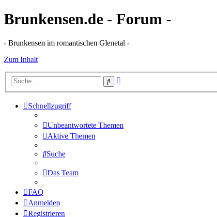
Brunkensen.de - Forum -
- Brunkensen im romantischen Glenetal -
Zum Inhalt
Erweiterte
Suche
Suche
Schnellzugriff
Unbeantwortete Themen
Aktive Themen
Suche
Das Team
FAQ
Anmelden
Registrieren