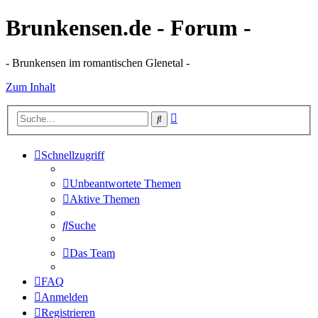
Brunkensen.de - Forum -
- Brunkensen im romantischen Glenetal -
Zum Inhalt
Erweiterte
Suche
Suche
Schnellzugriff
Unbeantwortete Themen
Aktive Themen
Suche
Das Team
FAQ
Anmelden
Registrieren