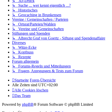
↳ 3D-Druck
↳ Suche ... wer kennt eigentlich ...?
↳ Historisches
↳ Geocaching in Brunkensen
Vereine / Gemeinschaften / Parteien
↳ Ortsrat/Parteien/Wahlen
↳ Vereine und Gemeinschaften
Stiftungen und Spenden
↳ Albrecht Graf von Goertz - Siftung und Spendenaffaire
Diverses
↳ Witze-Ecke
↳ Kopfnuss
↳ Rezepte
Forum allgemein
↳ Forums-Regeln und Mitteilungen
↳ Fragen, Anregungen & Tests zum Forum
Startseite
Foren-Übersicht
Alle Zeiten sind
UTC+02:00
Alle Cookies löschen
Das Team
Powered by
phpBB
® Forum Software © phpBB Limited