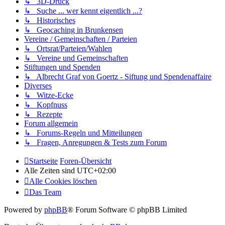
↳ 3D-Druck
↳ Suche ... wer kennt eigentlich ...?
↳ Historisches
↳ Geocaching in Brunkensen
Vereine / Gemeinschaften / Parteien
↳ Ortsrat/Parteien/Wahlen
↳ Vereine und Gemeinschaften
Stiftungen und Spenden
↳ Albrecht Graf von Goertz - Siftung und Spendenaffaire
Diverses
↳ Witze-Ecke
↳ Kopfnuss
↳ Rezepte
Forum allgemein
↳ Forums-Regeln und Mitteilungen
↳ Fragen, Anregungen & Tests zum Forum
Startseite
Foren-Übersicht
Alle Zeiten sind
UTC+02:00
Alle Cookies löschen
Das Team
Powered by
phpBB
® Forum Software © phpBB Limited