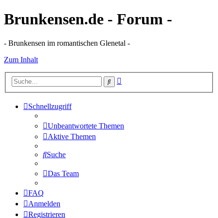
Brunkensen.de - Forum -
- Brunkensen im romantischen Glenetal -
Zum Inhalt
Erweiterte
Suche
Suche
Schnellzugriff
Unbeantwortete Themen
Aktive Themen
Suche
Das Team
FAQ
Anmelden
Registrieren