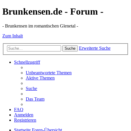
Brunkensen.de - Forum -
- Brunkensen im romantischen Glenetal -
Zum Inhalt
Erweiterte Suche
Suche
Schnellzugriff
Unbeantwortete Themen
Aktive Themen
Suche
Das Team
FAQ
Anmelden
Registrieren
Startseite
Foren-Übersicht