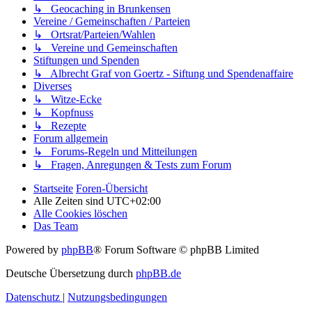
↳ Geocaching in Brunkensen
Vereine / Gemeinschaften / Parteien
↳ Ortsrat/Parteien/Wahlen
↳ Vereine und Gemeinschaften
Stiftungen und Spenden
↳ Albrecht Graf von Goertz - Siftung und Spendenaffaire
Diverses
↳ Witze-Ecke
↳ Kopfnuss
↳ Rezepte
Forum allgemein
↳ Forums-Regeln und Mitteilungen
↳ Fragen, Anregungen & Tests zum Forum
Startseite
Foren-Übersicht
Alle Zeiten sind
UTC+02:00
Alle Cookies löschen
Das Team
Powered by
phpBB
® Forum Software © phpBB Limited
Deutsche Übersetzung durch
phpBB.de
Datenschutz
|
Nutzungsbedingungen