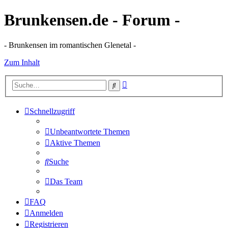
Brunkensen.de - Forum -
- Brunkensen im romantischen Glenetal -
Zum Inhalt
Erweiterte
Suche
Suche
Schnellzugriff
Unbeantwortete Themen
Aktive Themen
Suche
Das Team
FAQ
Anmelden
Registrieren