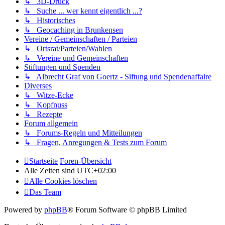
↳ 3D-Druck
↳ Suche ... wer kennt eigentlich ...?
↳ Historisches
↳ Geocaching in Brunkensen
Vereine / Gemeinschaften / Parteien
↳ Ortsrat/Parteien/Wahlen
↳ Vereine und Gemeinschaften
Stiftungen und Spenden
↳ Albrecht Graf von Goertz - Siftung und Spendenaffaire
Diverses
↳ Witze-Ecke
↳ Kopfnuss
↳ Rezepte
Forum allgemein
↳ Forums-Regeln und Mitteilungen
↳ Fragen, Anregungen & Tests zum Forum
Startseite
Foren-Übersicht
Alle Zeiten sind
UTC+02:00
Alle Cookies löschen
Das Team
Powered by
phpBB
® Forum Software © phpBB Limited