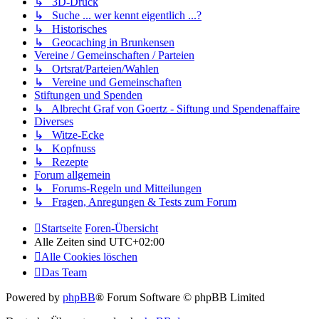
↳ 3D-Druck
↳ Suche ... wer kennt eigentlich ...?
↳ Historisches
↳ Geocaching in Brunkensen
Vereine / Gemeinschaften / Parteien
↳ Ortsrat/Parteien/Wahlen
↳ Vereine und Gemeinschaften
Stiftungen und Spenden
↳ Albrecht Graf von Goertz - Siftung und Spendenaffaire
Diverses
↳ Witze-Ecke
↳ Kopfnuss
↳ Rezepte
Forum allgemein
↳ Forums-Regeln und Mitteilungen
↳ Fragen, Anregungen & Tests zum Forum
Startseite
Foren-Übersicht
Alle Zeiten sind
UTC+02:00
Alle Cookies löschen
Das Team
Powered by
phpBB
® Forum Software © phpBB Limited