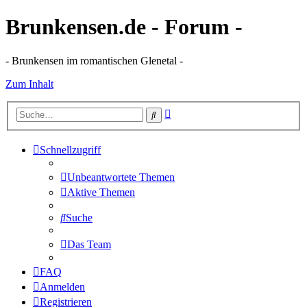
Brunkensen.de - Forum -
- Brunkensen im romantischen Glenetal -
Zum Inhalt
Erweiterte
Suche
Suche
Schnellzugriff
Unbeantwortete Themen
Aktive Themen
Suche
Das Team
FAQ
Anmelden
Registrieren