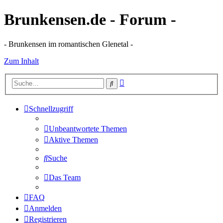
Brunkensen.de - Forum -
- Brunkensen im romantischen Glenetal -
Zum Inhalt
Erweiterte
Suche
Suche
Schnellzugriff
Unbeantwortete Themen
Aktive Themen
Suche
Das Team
FAQ
Anmelden
Registrieren