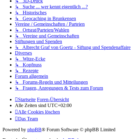
↳ 3D-Druck
↳ Suche ... wer kennt eigentlich ...?
↳ Historisches
↳ Geocaching in Brunkensen
Vereine / Gemeinschaften / Parteien
↳ Ortsrat/Parteien/Wahlen
↳ Vereine und Gemeinschaften
Stiftungen und Spenden
↳ Albrecht Graf von Goertz - Siftung und Spendenaffaire
Diverses
↳ Witze-Ecke
↳ Kopfnuss
↳ Rezepte
Forum allgemein
↳ Forums-Regeln und Mitteilungen
↳ Fragen, Anregungen & Tests zum Forum
Startseite
Foren-Übersicht
Alle Zeiten sind
UTC+02:00
Alle Cookies löschen
Das Team
Powered by
phpBB
® Forum Software © phpBB Limited