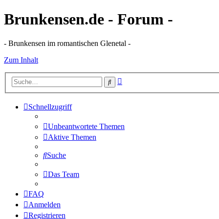
Brunkensen.de - Forum -
- Brunkensen im romantischen Glenetal -
Zum Inhalt
Erweiterte
Suche
Suche
Schnellzugriff
Unbeantwortete Themen
Aktive Themen
Suche
Das Team
FAQ
Anmelden
Registrieren