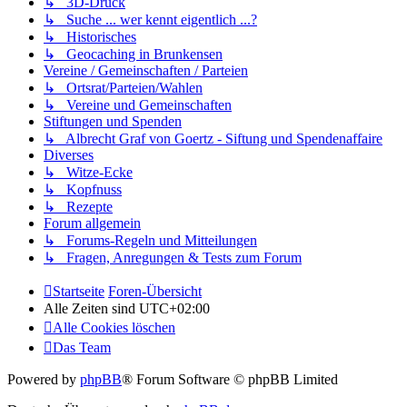
↳ 3D-Druck
↳ Suche ... wer kennt eigentlich ...?
↳ Historisches
↳ Geocaching in Brunkensen
Vereine / Gemeinschaften / Parteien
↳ Ortsrat/Parteien/Wahlen
↳ Vereine und Gemeinschaften
Stiftungen und Spenden
↳ Albrecht Graf von Goertz - Siftung und Spendenaffaire
Diverses
↳ Witze-Ecke
↳ Kopfnuss
↳ Rezepte
Forum allgemein
↳ Forums-Regeln und Mitteilungen
↳ Fragen, Anregungen & Tests zum Forum
Startseite
Foren-Übersicht
Alle Zeiten sind
UTC+02:00
Alle Cookies löschen
Das Team
Powered by
phpBB
® Forum Software © phpBB Limited