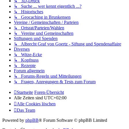
↳ 3D-Druck
↳ Suche ... wer kennt eigentlich ...?
↳ Historisches
↳ Geocaching in Brunkensen
Vereine / Gemeinschaften / Parteien
↳ Ortsrat/Parteien/Wahlen
↳ Vereine und Gemeinschaften
Stiftungen und Spenden
↳ Albrecht Graf von Goertz - Siftung und Spendenaffaire
Diverses
↳ Witze-Ecke
↳ Kopfnuss
↳ Rezepte
Forum allgemein
↳ Forums-Regeln und Mitteilungen
↳ Fragen, Anregungen & Tests zum Forum
Startseite
Foren-Übersicht
Alle Zeiten sind
UTC+02:00
Alle Cookies löschen
Das Team
Powered by
phpBB
® Forum Software © phpBB Limited