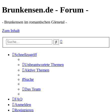
Brunkensen.de - Forum -
- Brunkensen im romantischen Glenetal -
Zum Inhalt
Erweiterte
Suche
Suche
Schnellzugriff
Unbeantwortete Themen
Aktive Themen
Suche
Das Team
FAQ
Anmelden
Registrieren