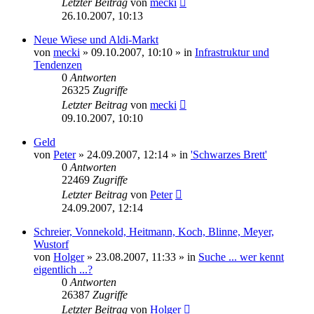
Letzter Beitrag
von
mecki
26.10.2007, 10:13
Neue Wiese und Aldi-Markt
von
mecki
» 09.10.2007, 10:10 » in
Infrastruktur und
Tendenzen
0
Antworten
26325
Zugriffe
Letzter Beitrag
von
mecki
09.10.2007, 10:10
Geld
von
Peter
» 24.09.2007, 12:14 » in
'Schwarzes Brett'
0
Antworten
22469
Zugriffe
Letzter Beitrag
von
Peter
24.09.2007, 12:14
Schreier, Vonnekold, Heitmann, Koch, Blinne, Meyer,
Wustorf
von
Holger
» 23.08.2007, 11:33 » in
Suche ... wer kennt
eigentlich ...?
0
Antworten
26387
Zugriffe
Letzter Beitrag
von
Holger