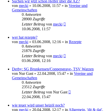
Suchen wir jetzt schon Helfer über die AZ?
von
mecki
» 10.06.2008, 11:57 » in
Vereine und
Gemeinschaften
0
Antworten
28900
Zugriffe
Letzter Beitrag
von
mecki
10.06.2008, 11:57
wer hat rezepte?
von
mecki
» 03.06.2008, 12:16 » in
Rezepte
0
Antworten
21876
Zugriffe
Letzter Beitrag
von
mecki
03.06.2008, 12:16
Derby: SG Brunkensen/Coppengrave- TSV Warzen
von
Nur Gast
» 22.04.2008, 15:47 » in
Vereine und
Gemeinschaften
0
Antworten
23512
Zugriffe
Letzter Beitrag
von
Nur Gast
22.04.2008, 15:47
wie teuer wird unser heizöl noch?
von
mecki
» 20.04.2008, 12:17 » in
Allgemein, 'dit & dat',