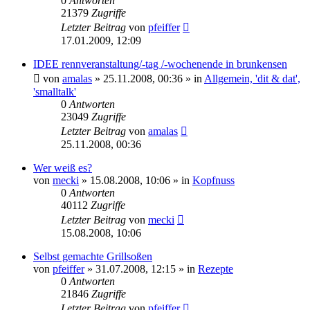
0
Antworten
21379
Zugriffe
Letzter Beitrag
von
pfeiffer
17.01.2009, 12:09
IDEE rennveranstaltung/-tag /-wochenende in brunkensen
von
amalas
» 25.11.2008, 00:36 » in
Allgemein, 'dit & dat',
'smalltalk'
0
Antworten
23049
Zugriffe
Letzter Beitrag
von
amalas
25.11.2008, 00:36
Wer weiß es?
von
mecki
» 15.08.2008, 10:06 » in
Kopfnuss
0
Antworten
40112
Zugriffe
Letzter Beitrag
von
mecki
15.08.2008, 10:06
Selbst gemachte Grillsoßen
von
pfeiffer
» 31.07.2008, 12:15 » in
Rezepte
0
Antworten
21846
Zugriffe
Letzter Beitrag
von
pfeiffer