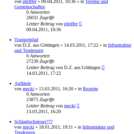
von
pfeiffer
» 09.04.2011, 10:36 » in
Vereine und
Gemeinschaften
0
Antworten
26031
Zugriffe
Letzter Beitrag
von
pfeiffer
09.04.2011, 10:36
Trampelpfad
von
D.Z. aus Göttingen
» 14.03.2011, 17:22 » in
Infrastruktur
und Tendenzen
0
Antworten
27239
Zugriffe
Letzter Beitrag
von
D.Z. aus Göttingen
14.03.2011, 17:22
Aufläufe
von
mecki
» 13.03.2011, 16:20 » in
Rezepte
0
Antworten
23875
Zugriffe
Letzter Beitrag
von
mecki
13.03.2011, 16:20
Schlaglochsteuer???
von
mecki
» 18.01.2011, 19:11 » in
Infrastruktur und
Tendenzen