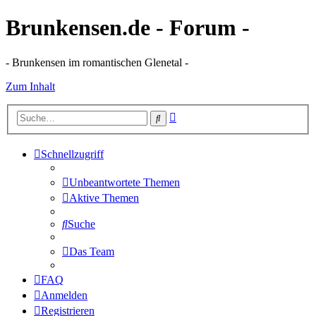
Brunkensen.de - Forum -
- Brunkensen im romantischen Glenetal -
Zum Inhalt
Erweiterte
Suche
Suche
Schnellzugriff
Unbeantwortete Themen
Aktive Themen
Suche
Das Team
FAQ
Anmelden
Registrieren