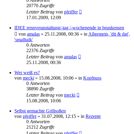
0
Antworten
20770
Zugriffe
Letzter Beitrag
von
pfeiffer
17.01.2009, 12:09
IDEE rennveranstaltung/-tag /-wochenende in brunkensen
von
amalas
» 25.11.2008, 00:36 » in
Allgemein, 'dit & dat',
'smalltalk'
0
Antworten
22376
Zugriffe
Letzter Beitrag
von
amalas
25.11.2008, 00:36
Wer weiß es?
von
mecki
» 15.08.2008, 10:06 » in
Kopfnuss
0
Antworten
38890
Zugriffe
Letzter Beitrag
von
mecki
15.08.2008, 10:06
Selbst gemachte Grillsoßen
von
pfeiffer
» 31.07.2008, 12:15 » in
Rezepte
0
Antworten
21212
Zugriffe
Letzter Beitrag
von
pfeiffer