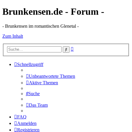
Brunkensen.de - Forum -
- Brunkensen im romantischen Glenetal -
Zum Inhalt
Erweiterte
Suche
Suche
Schnellzugriff
Unbeantwortete Themen
Aktive Themen
Suche
Das Team
FAQ
Anmelden
Registrieren