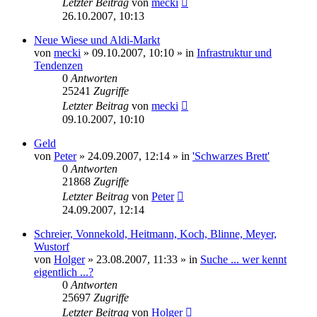
Letzter Beitrag
von
mecki
26.10.2007, 10:13
Neue Wiese und Aldi-Markt
von
mecki
» 09.10.2007, 10:10 » in
Infrastruktur und
Tendenzen
0
Antworten
25241
Zugriffe
Letzter Beitrag
von
mecki
09.10.2007, 10:10
Geld
von
Peter
» 24.09.2007, 12:14 » in
'Schwarzes Brett'
0
Antworten
21868
Zugriffe
Letzter Beitrag
von
Peter
24.09.2007, 12:14
Schreier, Vonnekold, Heitmann, Koch, Blinne, Meyer,
Wustorf
von
Holger
» 23.08.2007, 11:33 » in
Suche ... wer kennt
eigentlich ...?
0
Antworten
25697
Zugriffe
Letzter Beitrag
von
Holger