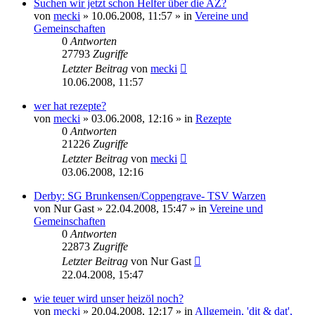
Suchen wir jetzt schon Helfer über die AZ?
von
mecki
» 10.06.2008, 11:57 » in
Vereine und
Gemeinschaften
0
Antworten
27793
Zugriffe
Letzter Beitrag
von
mecki
10.06.2008, 11:57
wer hat rezepte?
von
mecki
» 03.06.2008, 12:16 » in
Rezepte
0
Antworten
21226
Zugriffe
Letzter Beitrag
von
mecki
03.06.2008, 12:16
Derby: SG Brunkensen/Coppengrave- TSV Warzen
von
Nur Gast
» 22.04.2008, 15:47 » in
Vereine und
Gemeinschaften
0
Antworten
22873
Zugriffe
Letzter Beitrag
von
Nur Gast
22.04.2008, 15:47
wie teuer wird unser heizöl noch?
von
mecki
» 20.04.2008, 12:17 » in
Allgemein, 'dit & dat',