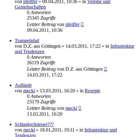
von
pfeiffer
» 09.04.2011, 10:36 » in
Vereine und
Gemeinschaften
0
Antworten
25345
Zugriffe
Letzter Beitrag
von
pfeiffer
09.04.2011, 10:36
Trampelpfad
von
D.Z. aus Göttingen
» 14.03.2011, 17:22 » in
Infrastruktur
und Tendenzen
0
Antworten
26119
Zugriffe
Letzter Beitrag
von
D.Z. aus Göttingen
14.03.2011, 17:22
Aufläufe
von
mecki
» 13.03.2011, 16:20 » in
Rezepte
0
Antworten
23179
Zugriffe
Letzter Beitrag
von
mecki
13.03.2011, 16:20
Schlaglochsteuer???
von
mecki
» 18.01.2011, 19:11 » in
Infrastruktur und
Tendenzen