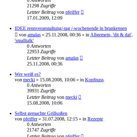
0
Antworten
21298
Zugriffe
Letzter Beitrag
von
pfeiffer
17.01.2009, 12:09
IDEE rennveranstaltung/-tag /-wochenende in brunkensen
von
amalas
» 25.11.2008, 00:36 » in
Allgemein, 'dit & dat',
'smalltalk'
0
Antworten
22953
Zugriffe
Letzter Beitrag
von
amalas
25.11.2008, 00:36
Wer weiß es?
von
mecki
» 15.08.2008, 10:06 » in
Kopfnuss
0
Antworten
39931
Zugriffe
Letzter Beitrag
von
mecki
15.08.2008, 10:06
Selbst gemachte Grillsoßen
von
pfeiffer
» 31.07.2008, 12:15 » in
Rezepte
0
Antworten
21747
Zugriffe
Letzter Beitrag
von
pfeiffer