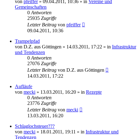
von
pfeiffer
» 09.04.2011, 10:36 » in
Vereine und
Gemeinschaften
0
Antworten
25935
Zugriffe
Letzter Beitrag
von
pfeiffer
09.04.2011, 10:36
Trampelpfad
von
D.Z. aus Göttingen
» 14.03.2011, 17:22 » in
Infrastruktur
und Tendenzen
0
Antworten
27076
Zugriffe
Letzter Beitrag
von
D.Z. aus Göttingen
14.03.2011, 17:22
Aufläufe
von
mecki
» 13.03.2011, 16:20 » in
Rezepte
0
Antworten
23776
Zugriffe
Letzter Beitrag
von
mecki
13.03.2011, 16:20
Schlaglochsteuer???
von
mecki
» 18.01.2011, 19:11 » in
Infrastruktur und
Tendenzen