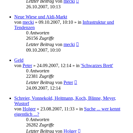
Letzter Beitrag
von
mecki
26.10.2007, 10:13
Neue Wiese und Aldi-Markt
von
mecki
» 09.10.2007, 10:10 » in
Infrastruktur und
Tendenzen
0
Antworten
26156
Zugriffe
Letzter Beitrag
von
mecki
09.10.2007, 10:10
Geld
von
Peter
» 24.09.2007, 12:14 » in
'Schwarzes Brett'
0
Antworten
22381
Zugriffe
Letzter Beitrag
von
Peter
24.09.2007, 12:14
Schreier, Vonnekold, Heitmann, Koch, Blinne, Meyer,
Wustorf
von
Holger
» 23.08.2007, 11:33 » in
Suche ... wer kennt
eigentlich ...?
0
Antworten
26282
Zugriffe
Letzter Beitrag
von
Holger