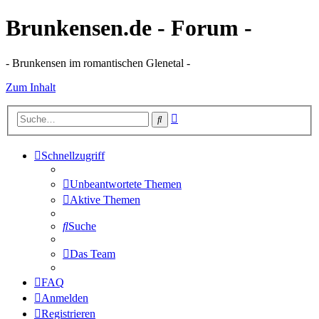
Brunkensen.de - Forum -
- Brunkensen im romantischen Glenetal -
Zum Inhalt
Erweiterte
Suche
Suche
Schnellzugriff
Unbeantwortete Themen
Aktive Themen
Suche
Das Team
FAQ
Anmelden
Registrieren