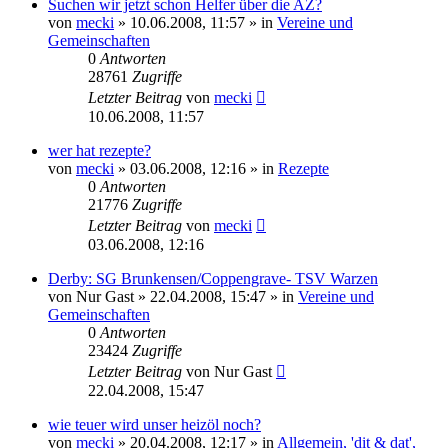
Suchen wir jetzt schon Helfer über die AZ?
von
mecki
» 10.06.2008, 11:57 » in
Vereine und
Gemeinschaften
0
Antworten
28761
Zugriffe
Letzter Beitrag
von
mecki
10.06.2008, 11:57
wer hat rezepte?
von
mecki
» 03.06.2008, 12:16 » in
Rezepte
0
Antworten
21776
Zugriffe
Letzter Beitrag
von
mecki
03.06.2008, 12:16
Derby: SG Brunkensen/Coppengrave- TSV Warzen
von
Nur Gast
» 22.04.2008, 15:47 » in
Vereine und
Gemeinschaften
0
Antworten
23424
Zugriffe
Letzter Beitrag
von
Nur Gast
22.04.2008, 15:47
wie teuer wird unser heizöl noch?
von
mecki
» 20.04.2008, 12:17 » in
Allgemein, 'dit & dat',