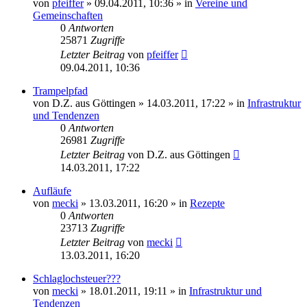
von
pfeiffer
» 09.04.2011, 10:36 » in
Vereine und
Gemeinschaften
0
Antworten
25871
Zugriffe
Letzter Beitrag
von
pfeiffer
09.04.2011, 10:36
Trampelpfad
von
D.Z. aus Göttingen
» 14.03.2011, 17:22 » in
Infrastruktur
und Tendenzen
0
Antworten
26981
Zugriffe
Letzter Beitrag
von
D.Z. aus Göttingen
14.03.2011, 17:22
Aufläufe
von
mecki
» 13.03.2011, 16:20 » in
Rezepte
0
Antworten
23713
Zugriffe
Letzter Beitrag
von
mecki
13.03.2011, 16:20
Schlaglochsteuer???
von
mecki
» 18.01.2011, 19:11 » in
Infrastruktur und
Tendenzen