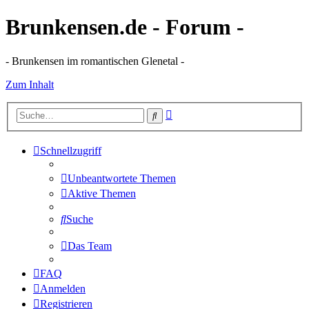
Brunkensen.de - Forum -
- Brunkensen im romantischen Glenetal -
Zum Inhalt
Erweiterte
Suche
Suche
Schnellzugriff
Unbeantwortete Themen
Aktive Themen
Suche
Das Team
FAQ
Anmelden
Registrieren