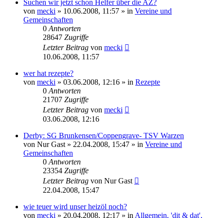
Suchen wir jetzt schon Helfer über die AZ?
von
mecki
» 10.06.2008, 11:57 » in
Vereine und
Gemeinschaften
0
Antworten
28647
Zugriffe
Letzter Beitrag
von
mecki
10.06.2008, 11:57
wer hat rezepte?
von
mecki
» 03.06.2008, 12:16 » in
Rezepte
0
Antworten
21707
Zugriffe
Letzter Beitrag
von
mecki
03.06.2008, 12:16
Derby: SG Brunkensen/Coppengrave- TSV Warzen
von
Nur Gast
» 22.04.2008, 15:47 » in
Vereine und
Gemeinschaften
0
Antworten
23354
Zugriffe
Letzter Beitrag
von
Nur Gast
22.04.2008, 15:47
wie teuer wird unser heizöl noch?
von
mecki
» 20.04.2008, 12:17 » in
Allgemein, 'dit & dat',