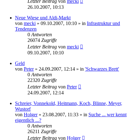
Letzter Beitrag
von
mecki
26.10.2007, 10:13
Neue Wiese und Aldi-Markt
von
mecki
» 09.10.2007, 10:10 » in
Infrastruktur und
Tendenzen
0
Antworten
26074
Zugriffe
Letzter Beitrag
von
mecki
09.10.2007, 10:10
Geld
von
Peter
» 24.09.2007, 12:14 » in
'Schwarzes Brett'
0
Antworten
22320
Zugriffe
Letzter Beitrag
von
Peter
24.09.2007, 12:14
Schreier, Vonnekold, Heitmann, Koch, Blinne, Meyer,
Wustorf
von
Holger
» 23.08.2007, 11:33 » in
Suche ... wer kennt
eigentlich ...?
0
Antworten
26211
Zugriffe
Letzter Beitrag
von
Holger