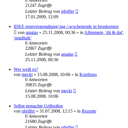
0
Antworten
21247
Zugriffe
Letzter Beitrag
von
pfeiffer
17.01.2009, 12:09
IDEE rennveranstaltung/-tag /-wochenende in brunkensen
von
amalas
» 25.11.2008, 00:36 » in
Allgemein, 'dit & dat',
'smalltalk'
0
Antworten
22867
Zugriffe
Letzter Beitrag
von
amalas
25.11.2008, 00:36
Wer weiß es?
von
mecki
» 15.08.2008, 10:06 » in
Kopfnuss
0
Antworten
39835
Zugriffe
Letzter Beitrag
von
mecki
15.08.2008, 10:06
Selbst gemachte Grillsoßen
von
pfeiffer
» 31.07.2008, 12:15 » in
Rezepte
0
Antworten
21680
Zugriffe
Letzter Beitrag
von
pfeiffer