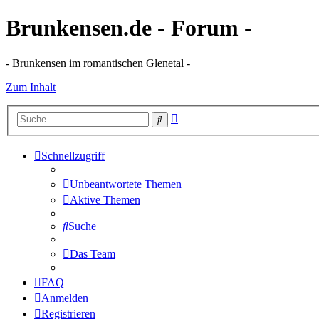
Brunkensen.de - Forum -
- Brunkensen im romantischen Glenetal -
Zum Inhalt
Erweiterte
Suche
Suche
Schnellzugriff
Unbeantwortete Themen
Aktive Themen
Suche
Das Team
FAQ
Anmelden
Registrieren