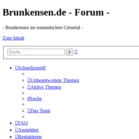
Brunkensen.de - Forum -
- Brunkensen im romantischen Glenetal -
Zum Inhalt
Erweiterte
Suche
Suche
Schnellzugriff
Unbeantwortete Themen
Aktive Themen
Suche
Das Team
FAQ
Anmelden
Registrieren