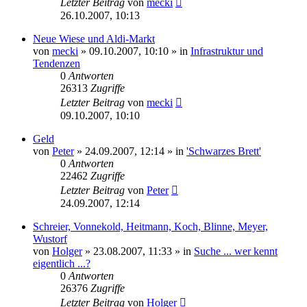
Letzter Beitrag
von
mecki
26.10.2007, 10:13
Neue Wiese und Aldi-Markt
von
mecki
» 09.10.2007, 10:10 » in
Infrastruktur und
Tendenzen
0
Antworten
26313
Zugriffe
Letzter Beitrag
von
mecki
09.10.2007, 10:10
Geld
von
Peter
» 24.09.2007, 12:14 » in
'Schwarzes Brett'
0
Antworten
22462
Zugriffe
Letzter Beitrag
von
Peter
24.09.2007, 12:14
Schreier, Vonnekold, Heitmann, Koch, Blinne, Meyer,
Wustorf
von
Holger
» 23.08.2007, 11:33 » in
Suche ... wer kennt
eigentlich ...?
0
Antworten
26376
Zugriffe
Letzter Beitrag
von
Holger