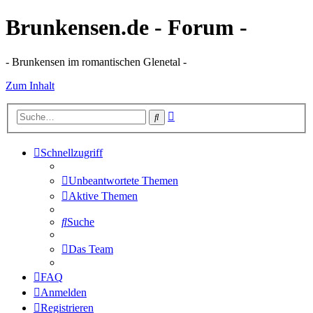
Brunkensen.de - Forum -
- Brunkensen im romantischen Glenetal -
Zum Inhalt
Erweiterte
Suche
Suche
Schnellzugriff
Unbeantwortete Themen
Aktive Themen
Suche
Das Team
FAQ
Anmelden
Registrieren