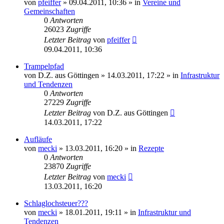
von
pfeiffer
» 09.04.2011, 10:36 » in
Vereine und
Gemeinschaften
0
Antworten
26023
Zugriffe
Letzter Beitrag
von
pfeiffer
09.04.2011, 10:36
Trampelpfad
von
D.Z. aus Göttingen
» 14.03.2011, 17:22 » in
Infrastruktur
und Tendenzen
0
Antworten
27229
Zugriffe
Letzter Beitrag
von
D.Z. aus Göttingen
14.03.2011, 17:22
Aufläufe
von
mecki
» 13.03.2011, 16:20 » in
Rezepte
0
Antworten
23870
Zugriffe
Letzter Beitrag
von
mecki
13.03.2011, 16:20
Schlaglochsteuer???
von
mecki
» 18.01.2011, 19:11 » in
Infrastruktur und
Tendenzen