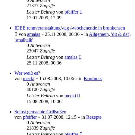
0
Antworten
21377
Zugriffe
Letzter Beitrag
von
pfeiffer
17.01.2009, 12:09
IDEE rennveranstaltung/-tag /-wochenende in brunkensen
von
amalas
» 25.11.2008, 00:36 » in
Allgemein, 'dit & dat',
'smalltalk'
0
Antworten
23047
Zugriffe
Letzter Beitrag
von
amalas
25.11.2008, 00:36
Wer weiß es?
von
mecki
» 15.08.2008, 10:06 » in
Kopfnuss
0
Antworten
40100
Zugriffe
Letzter Beitrag
von
mecki
15.08.2008, 10:06
Selbst gemachte Grillsoßen
von
pfeiffer
» 31.07.2008, 12:15 » in
Rezepte
0
Antworten
21839
Zugriffe
Letzter Beitrag
von
pfeiffer