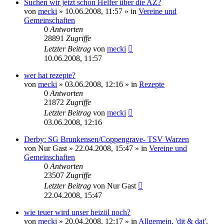
Suchen wir jetzt schon Helfer über die AZ?
von
mecki
» 10.06.2008, 11:57 » in
Vereine und
Gemeinschaften
0
Antworten
28891
Zugriffe
Letzter Beitrag
von
mecki
10.06.2008, 11:57
wer hat rezepte?
von
mecki
» 03.06.2008, 12:16 » in
Rezepte
0
Antworten
21872
Zugriffe
Letzter Beitrag
von
mecki
03.06.2008, 12:16
Derby: SG Brunkensen/Coppengrave- TSV Warzen
von
Nur Gast
» 22.04.2008, 15:47 » in
Vereine und
Gemeinschaften
0
Antworten
23507
Zugriffe
Letzter Beitrag
von
Nur Gast
22.04.2008, 15:47
wie teuer wird unser heizöl noch?
von
mecki
» 20.04.2008, 12:17 » in
Allgemein, 'dit & dat',