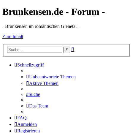
Brunkensen.de - Forum -
- Brunkensen im romantischen Glenetal -
Zum Inhalt
Erweiterte
Suche
Suche
Schnellzugriff
Unbeantwortete Themen
Aktive Themen
Suche
Das Team
FAQ
Anmelden
Registrieren