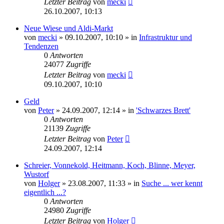
Letzter Beitrag
von
mecki
26.10.2007, 10:13
Neue Wiese und Aldi-Markt
von
mecki
» 09.10.2007, 10:10 » in
Infrastruktur und
Tendenzen
0
Antworten
24077
Zugriffe
Letzter Beitrag
von
mecki
09.10.2007, 10:10
Geld
von
Peter
» 24.09.2007, 12:14 » in
'Schwarzes Brett'
0
Antworten
21139
Zugriffe
Letzter Beitrag
von
Peter
24.09.2007, 12:14
Schreier, Vonnekold, Heitmann, Koch, Blinne, Meyer,
Wustorf
von
Holger
» 23.08.2007, 11:33 » in
Suche ... wer kennt
eigentlich ...?
0
Antworten
24980
Zugriffe
Letzter Beitrag
von
Holger