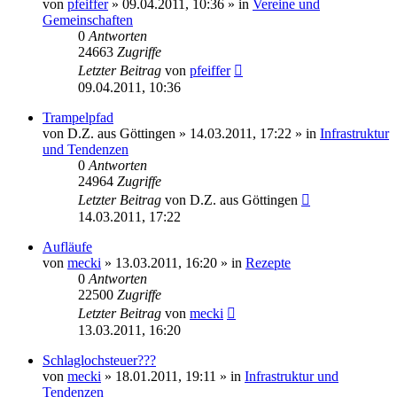
von
pfeiffer
» 09.04.2011, 10:36 » in
Vereine und
Gemeinschaften
0
Antworten
24663
Zugriffe
Letzter Beitrag
von
pfeiffer
09.04.2011, 10:36
Trampelpfad
von
D.Z. aus Göttingen
» 14.03.2011, 17:22 » in
Infrastruktur
und Tendenzen
0
Antworten
24964
Zugriffe
Letzter Beitrag
von
D.Z. aus Göttingen
14.03.2011, 17:22
Aufläufe
von
mecki
» 13.03.2011, 16:20 » in
Rezepte
0
Antworten
22500
Zugriffe
Letzter Beitrag
von
mecki
13.03.2011, 16:20
Schlaglochsteuer???
von
mecki
» 18.01.2011, 19:11 » in
Infrastruktur und
Tendenzen