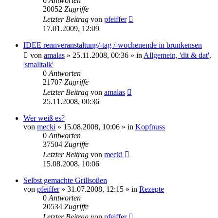
0
Antworten
20052
Zugriffe
Letzter Beitrag
von
pfeiffer
17.01.2009, 12:09
IDEE rennveranstaltung/-tag /-wochenende in brunkensen
von
amalas
» 25.11.2008, 00:36 » in
Allgemein, 'dit & dat',
'smalltalk'
0
Antworten
21707
Zugriffe
Letzter Beitrag
von
amalas
25.11.2008, 00:36
Wer weiß es?
von
mecki
» 15.08.2008, 10:06 » in
Kopfnuss
0
Antworten
37504
Zugriffe
Letzter Beitrag
von
mecki
15.08.2008, 10:06
Selbst gemachte Grillsoßen
von
pfeiffer
» 31.07.2008, 12:15 » in
Rezepte
0
Antworten
20534
Zugriffe
Letzter Beitrag
von
pfeiffer