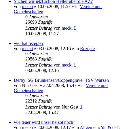
Suchen wir jetzt schon Helfer über die AZ?
von
mecki
» 10.06.2008, 11:57 » in
Vereine und
Gemeinschaften
0
Antworten
26693
Zugriffe
Letzter Beitrag
von
mecki
10.06.2008, 11:57
wer hat rezepte?
von
mecki
» 03.06.2008, 12:16 » in
Rezepte
0
Antworten
20563
Zugriffe
Letzter Beitrag
von
mecki
03.06.2008, 12:16
Derby: SG Brunkensen/Coppengrave- TSV Warzen
von
Nur Gast
» 22.04.2008, 15:47 » in
Vereine und
Gemeinschaften
0
Antworten
22212
Zugriffe
Letzter Beitrag
von
Nur Gast
22.04.2008, 15:47
wie teuer wird unser heizöl noch?
von
mecki
» 20.04.2008, 12:17 » in
Allgemein, 'dit & dat',