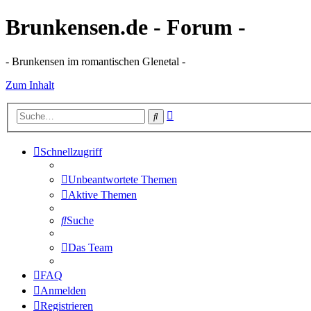
Brunkensen.de - Forum -
- Brunkensen im romantischen Glenetal -
Zum Inhalt
Erweiterte
Suche
Suche
Schnellzugriff
Unbeantwortete Themen
Aktive Themen
Suche
Das Team
FAQ
Anmelden
Registrieren