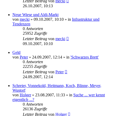
Letzter Beitrag
von
mecki
26.10.2007, 10:13
Neue Wiese und Aldi-Markt
von
mecki
» 09.10.2007, 10:10 » in
Infrastruktur und
Tendenzen
0
Antworten
25952
Zugriffe
Letzter Beitrag
von
mecki
09.10.2007, 10:10
Geld
von
Peter
» 24.09.2007, 12:14 » in
'Schwarzes Brett'
0
Antworten
22255
Zugriffe
Letzter Beitrag
von
Peter
24.09.2007, 12:14
Schreier, Vonnekold, Heitmann, Koch, Blinne, Meyer,
Wustorf
von
Holger
» 23.08.2007, 11:33 » in
Suche ... wer kennt
eigentlich ...?
0
Antworten
26136
Zugriffe
Letzter Beitrag
von
Holger