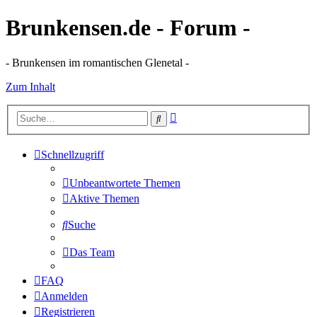
Brunkensen.de - Forum -
- Brunkensen im romantischen Glenetal -
Zum Inhalt
Erweiterte
Suche
Suche
Schnellzugriff
Unbeantwortete Themen
Aktive Themen
Suche
Das Team
FAQ
Anmelden
Registrieren