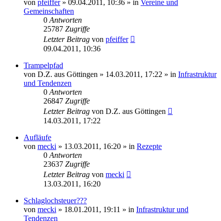
von
pfeiffer
» 09.04.2011, 10:36 » in
Vereine und
Gemeinschaften
0
Antworten
25787
Zugriffe
Letzter Beitrag
von
pfeiffer
09.04.2011, 10:36
Trampelpfad
von
D.Z. aus Göttingen
» 14.03.2011, 17:22 » in
Infrastruktur
und Tendenzen
0
Antworten
26847
Zugriffe
Letzter Beitrag
von
D.Z. aus Göttingen
14.03.2011, 17:22
Aufläufe
von
mecki
» 13.03.2011, 16:20 » in
Rezepte
0
Antworten
23637
Zugriffe
Letzter Beitrag
von
mecki
13.03.2011, 16:20
Schlaglochsteuer???
von
mecki
» 18.01.2011, 19:11 » in
Infrastruktur und
Tendenzen