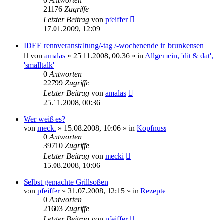
0
Antworten
21176
Zugriffe
Letzter Beitrag
von
pfeiffer
17.01.2009, 12:09
IDEE rennveranstaltung/-tag /-wochenende in brunkensen
von
amalas
» 25.11.2008, 00:36 » in
Allgemein, 'dit & dat',
'smalltalk'
0
Antworten
22799
Zugriffe
Letzter Beitrag
von
amalas
25.11.2008, 00:36
Wer weiß es?
von
mecki
» 15.08.2008, 10:06 » in
Kopfnuss
0
Antworten
39710
Zugriffe
Letzter Beitrag
von
mecki
15.08.2008, 10:06
Selbst gemachte Grillsoßen
von
pfeiffer
» 31.07.2008, 12:15 » in
Rezepte
0
Antworten
21603
Zugriffe
Letzter Beitrag
von
pfeiffer