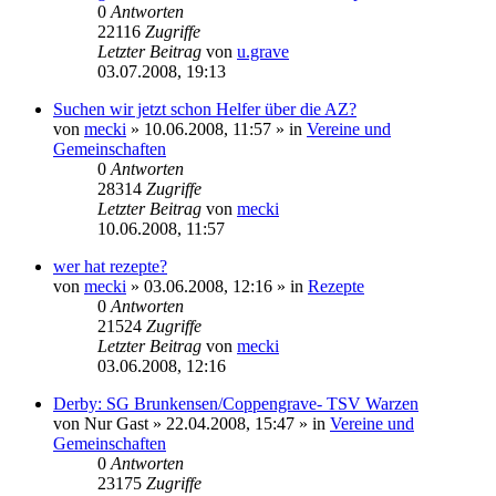
0
Antworten
22116
Zugriffe
Letzter Beitrag
von
u.grave
03.07.2008, 19:13
Suchen wir jetzt schon Helfer über die AZ?
von
mecki
» 10.06.2008, 11:57 » in
Vereine und
Gemeinschaften
0
Antworten
28314
Zugriffe
Letzter Beitrag
von
mecki
10.06.2008, 11:57
wer hat rezepte?
von
mecki
» 03.06.2008, 12:16 » in
Rezepte
0
Antworten
21524
Zugriffe
Letzter Beitrag
von
mecki
03.06.2008, 12:16
Derby: SG Brunkensen/Coppengrave- TSV Warzen
von
Nur Gast
» 22.04.2008, 15:47 » in
Vereine und
Gemeinschaften
0
Antworten
23175
Zugriffe