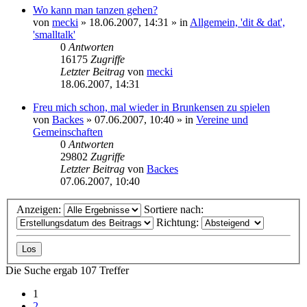
Wo kann man tanzen gehen?
von
mecki
» 18.06.2007, 14:31 » in
Allgemein, 'dit & dat',
'smalltalk'
0
Antworten
16175
Zugriffe
Letzter Beitrag
von
mecki
18.06.2007, 14:31
Freu mich schon, mal wieder in Brunkensen zu spielen
von
Backes
» 07.06.2007, 10:40 » in
Vereine und
Gemeinschaften
0
Antworten
29802
Zugriffe
Letzter Beitrag
von
Backes
07.06.2007, 10:40
Anzeigen:
Sortiere nach:
Richtung:
Die Suche ergab 107 Treffer
1
2