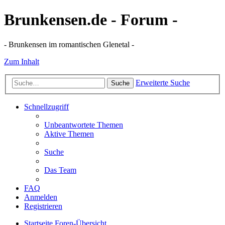
Brunkensen.de - Forum -
- Brunkensen im romantischen Glenetal -
Zum Inhalt
Erweiterte Suche
Suche
Schnellzugriff
Unbeantwortete Themen
Aktive Themen
Suche
Das Team
FAQ
Anmelden
Registrieren
Startseite
Foren-Übersicht