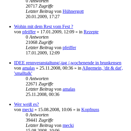
0
Antworten
20717
Zugriffe
Letzter Beitrag
von
Hühnergott
20.01.2009, 17:27
Wohin mit dem Rest vom Fest ?
von
pfeiffer
» 17.01.2009, 12:09 » in
Rezepte
0
Antworten
21068
Zugriffe
Letzter Beitrag
von
pfeiffer
17.01.2009, 12:09
IDEE rennveranstaltung/-tag /-wochenende in brunkensen
von
amalas
» 25.11.2008, 00:36 » in
Allgemein, 'dit & dat',
'smalltalk'
0
Antworten
22671
Zugriffe
Letzter Beitrag
von
amalas
25.11.2008, 00:36
Wer weiß es?
von
mecki
» 15.08.2008, 10:06 » in
Kopfnuss
0
Antworten
39441
Zugriffe
Letzter Beitrag
von
mecki
15.08.2008, 10:06