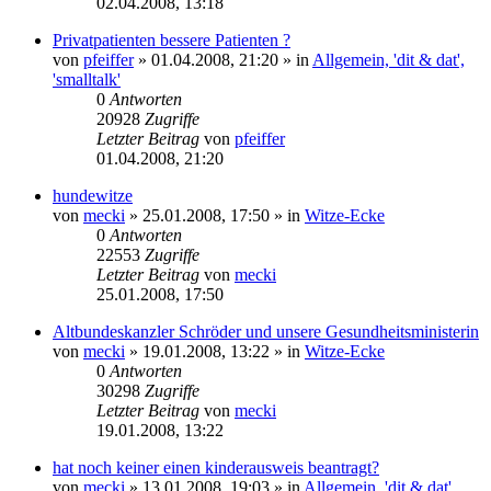
02.04.2008, 13:18
Privatpatienten bessere Patienten ?
von
pfeiffer
» 01.04.2008, 21:20 » in
Allgemein, 'dit & dat',
'smalltalk'
0
Antworten
20928
Zugriffe
Letzter Beitrag
von
pfeiffer
01.04.2008, 21:20
hundewitze
von
mecki
» 25.01.2008, 17:50 » in
Witze-Ecke
0
Antworten
22553
Zugriffe
Letzter Beitrag
von
mecki
25.01.2008, 17:50
Altbundeskanzler Schröder und unsere Gesundheitsministerin
von
mecki
» 19.01.2008, 13:22 » in
Witze-Ecke
0
Antworten
30298
Zugriffe
Letzter Beitrag
von
mecki
19.01.2008, 13:22
hat noch keiner einen kinderausweis beantragt?
von
mecki
» 13.01.2008, 19:03 » in
Allgemein, 'dit & dat',