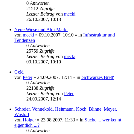
0
Antworten
21512
Zugriffe
Letzter Beitrag
von
mecki
26.10.2007, 10:13
Neue Wiese und Aldi-Markt
von
mecki
» 09.10.2007, 10:10 » in
Infrastruktur und
Tendenzen
0
Antworten
25759
Zugriffe
Letzter Beitrag
von
mecki
09.10.2007, 10:10
Geld
von
Peter
» 24.09.2007, 12:14 » in
'Schwarzes Brett'
0
Antworten
22138
Zugriffe
Letzter Beitrag
von
Peter
24.09.2007, 12:14
Schreier, Vonnekold, Heitmann, Koch, Blinne, Meyer,
Wustorf
von
Holger
» 23.08.2007, 11:33 » in
Suche ... wer kennt
eigentlich ...?
0
Antworten